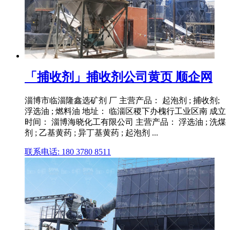
「捕收剂」捕收剂公司黄页 顺企网
淄博市临淄隆鑫选矿剂 厂 主营产品： 起泡剂 ; 捕收剂;
浮选油 ; 燃料油 地址： 临淄区稷下办槐行工业区南 成立
时间： 淄博海晓化工有限公司 主营产品： 浮选油 ; 洗煤
剂 ; 乙基黄药 ; 异丁基黄药 ; 起泡剂 ...
联系电话: 180 3780 8511