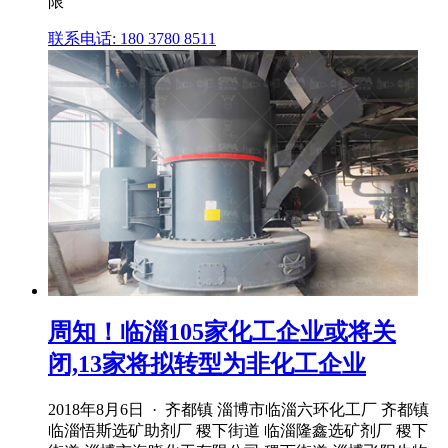
限
联系电话: 180 3780 8511
周知！临淄105家化工企业或将关
闭,13家将拟转型为非化工企业
2018年8月6日 · 齐都镇 淄博市临淄六环化工厂 齐都镇
临淄悟斯选矿助剂厂 稷下街道 临淄隆鑫选矿剂厂 稷下