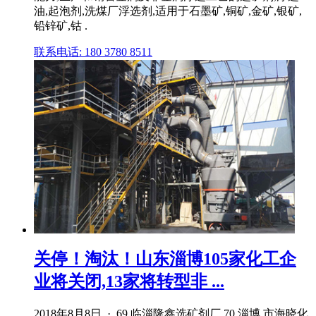
油,起泡剂,洗煤厂浮选剂,适用于石墨矿,铜矿,金矿,银矿,
铅锌矿,钴 .
联系电话: 180 3780 8511
关停！淘汰！山东淄博105家化工企
业将关闭,13家将转型非 ...
2018年8月8日 · 69 临淄隆鑫选矿剂厂 70 淄博 市海晓化