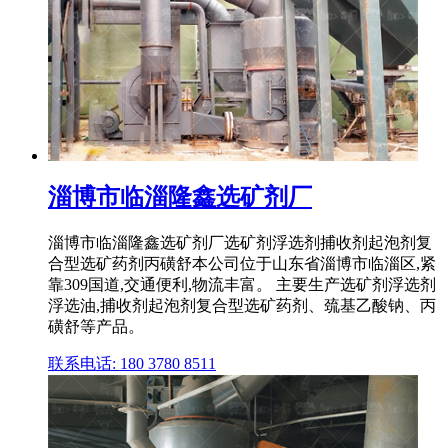
淄博市临淄隆鑫选矿剂厂
淄博市临淄隆鑫选矿剂厂选矿剂浮选剂捕收剂起泡剂复
合型选矿药剂丙磺舒本公司位于山东省淄博市临淄区,紧
靠309国道,交通便利,物流丰富。 主要生产选矿剂浮选剂
浮选油,捕收剂起泡剂复合型选矿药剂、巯基乙酸钠、丙
磺舒等产品。
联系电话: 180 3780 8511