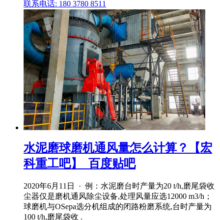
联系电话: 180 3780 8511
水泥磨球磨机通风量怎么计算？【宏
科重工吧】_百度贴吧
2020年6月11日 · 例：水泥磨台时产量为20 t/h,磨尾袋收
尘器仅是磨机通风除尘设备,处理风量应选12000 m3/h；
球磨机与OSepa选分机组成的闭路粉磨系统,台时产量为
100 t/h,磨尾袋收 .