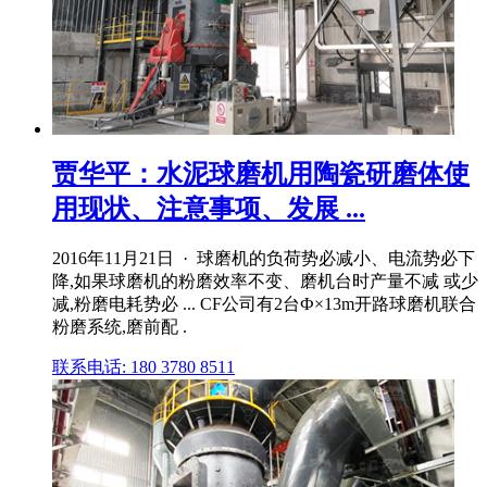
贾华平：水泥球磨机用陶瓷研磨体使
用现状、注意事项、发展 ...
2016年11月21日 · 球磨机的负荷势必减小、电流势必下
降,如果球磨机的粉磨效率不变、磨机台时产量不减 或少
减,粉磨电耗势必 ... CF公司有2台Ф×13m开路球磨机联合
粉磨系统,磨前配 .
联系电话: 180 3780 8511