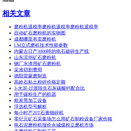
Menu
相关文章
磨粉机退税率磨粉机退税率磨粉机退税率
自动矿石磨粉机的实物图
成都哪里有卖磨粉机
LM立式磨机技术性能参数
内蒙古日产3000吨的电石破碎生产线
山东滨州矿石磨粉机
钢厂水渣用矿石磨粉机
采准切割费用
德阳雷蒙磨制造
高岭石粘土粉碎价格定额
3-水泥-过渡段生石灰碳酸钙配合比
用于碳粉生产的机器
粗炭黑加工设备
浮选机型号解析
每小时产20T石膏细碎机
零纪元矿石采集场怎么用矿石制粉设备厂家价格
电石泥磨粉机报价永城煤粉立磨机市场