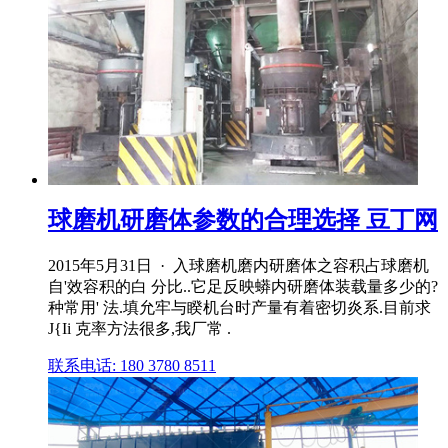
球磨机研磨体参数的合理选择 豆丁网
2015年5月31日 · 入球磨机磨内研磨体之容积占球磨机
自'效容积的白 分比..它足反映蟒内研磨体装载量多少的?
种常用' 法.填允牢与睽机台时产量有着密切炎系.目前求
J{Ii 克率方法很多,我厂常 .
联系电话: 180 3780 8511