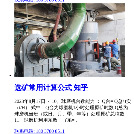
选矿常用计算公式 知乎
2023年8月17日 · 10、球磨机台数能力 ： Q台= Q总/ t实
（t/H） 式中：Q台为球磨机1小时处理原矿吨数 Q总为
球磨机当班（或日、月、季、年等）处理原矿总吨数
11、球磨机利用系数 ： ƒ系= .
联系电话: 180 3780 8511