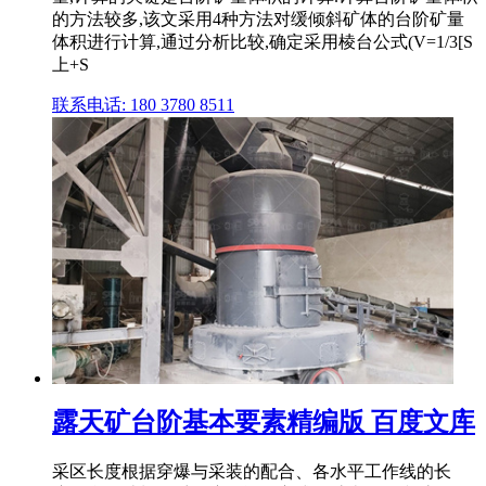
的方法较多,该文采用4种方法对缓倾斜矿体的台阶矿量
体积进行计算,通过分析比较,确定采用棱台公式(V=1/3[S
上+S
联系电话: 180 3780 8511
露天矿台阶基本要素精编版 百度文库
采区长度根据穿爆与采装的配合、各水平工作线的长