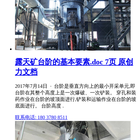
露天矿台阶的基本要素.doc 7页 原创
力文档
2017年7月14日 · 台阶是垂直方向上的最小开采单元,即
台阶在其整个高度上是一次爆破、一次铲装。 穿孔和装
药作业在台阶的坡顶面进行,铲装和运输作业在台阶的坡
底面进行。 台阶高度 .
联系电话: 180 3780 8511