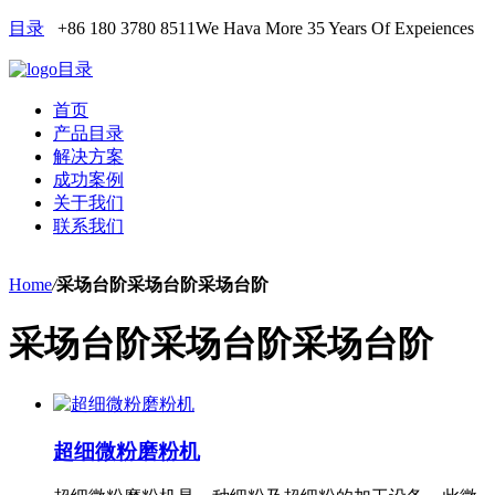
目录
+86 180 3780 8511
We Hava More 35 Years Of Expeiences
目录
首页
产品目录
解决方案
成功案例
关于我们
联系我们
Home
/
采场台阶采场台阶采场台阶
采场台阶采场台阶采场台阶
超细微粉磨粉机