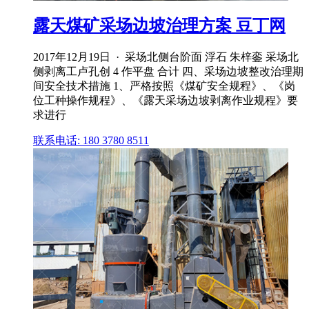
露天煤矿采场边坡治理方案 豆丁网
2017年12月19日 · 采场北侧台阶面 浮石 朱梓銮 采场北
侧剥离工卢孔创 4 作平盘 合计 四、采场边坡整改治理期
间安全技术措施 1、严格按照《煤矿安全规程》、《岗
位工种操作规程》、《露天采场边坡剥离作业规程》要
求进行
联系电话: 180 3780 8511