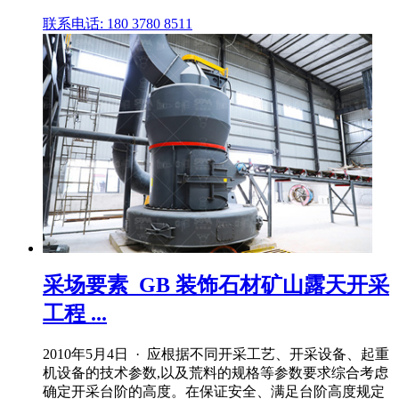
联系电话: 180 3780 8511
采场要素_GB 装饰石材矿山露天开采
工程 ...
2010年5月4日 · 应根据不同开采工艺、开采设备、起重
机设备的技术参数,以及荒料的规格等参数要求综合考虑
确定开采台阶的高度。在保证安全、满足台阶高度规定