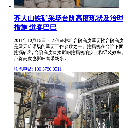
齐大山铁矿采场台阶高度现状及治理
措施 道客巴巴
2011年10月16日 · 2 保证标准台阶高度重要性台阶高度
是露天矿采场的重要工作参数之一。挖掘机在台阶下面
挖掘矿岩, 台阶高度直接影响挖掘机的安全和采装效率。
台阶高度也影响着采场水 .
联系电话: 180 3780 8511