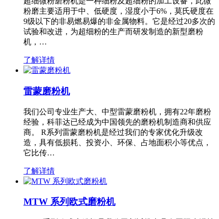
超细微粉磨粉机是一种细粉及超细粉的加工设备，此微
粉磨主要适用于中、低硬度，湿度小于6%，莫氏硬度在
9级以下的非易燃易爆的非金属物料。它是经过20多次的
试验和改进，为超细粉的生产而研发制造的新型磨粉
机，…
了解详情
雷蒙磨粉机
我们公司专业生产大、中型雷蒙磨粉机，拥有22年磨粉
经验，科菲达已经成为中国领先的磨粉机制造商和供应
商。 R系列雷蒙磨粉机是经过我们的专家优化升级改
造，具有低损耗、投资小、环保、占地面积小等优点，
它比传…
了解详情
MTW 系列欧式磨粉机