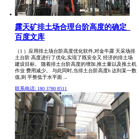
露天矿排土场合理台阶高度的确定_
百度文库
（1 ）应用排土场台阶高度优化软件,对金牛露 天采场排
土台阶 高度进行了优化,实现了既安全又 经济的排土场
建设目标。 随着排土台阶高度的增加,推土量以及推土机
作业 费用减少。 与此同时,当排土台阶高度h 达到某一数
值,则 平整低于水平面 ...
联系电话: 180 3780 8511