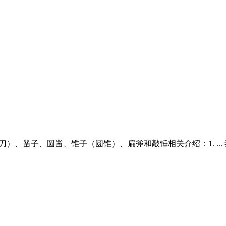
雕刻刀）、凿子、圆凿、锥子（圆锥）、扁斧和敲锤相关介绍：1. .