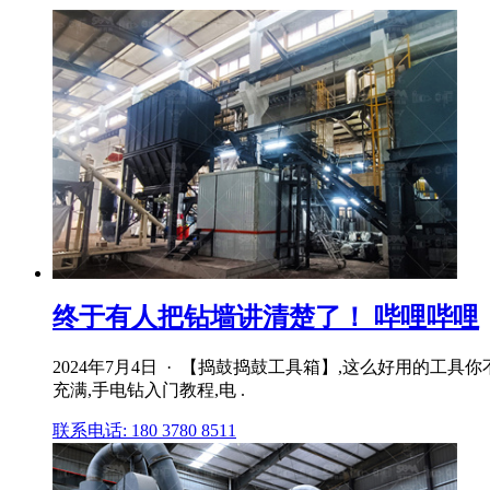
终于有人把钻墙讲清楚了！ 哔哩哔哩
2024年7月4日 · 【捣鼓捣鼓工具箱】,这么好用的工
充满,手电钻入门教程,电 .
联系电话: 180 3780 8511