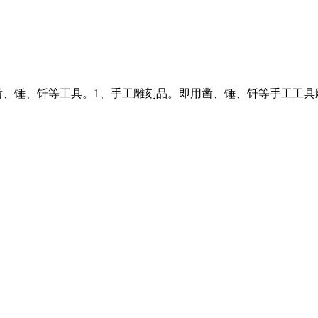
需要凿、锤、钎等工具。1、手工雕刻品。即用凿、锤、钎等手工工具雕