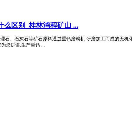
区别_桂林鸿程矿山 ...
解石、大理石、石灰石等矿石原料通过重钙磨粉机 研磨加工而成的
讲讲,生产重钙 ...