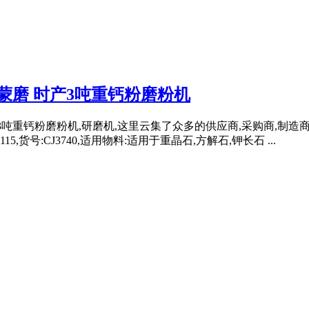
雷蒙磨 时产3吨重钙粉磨粉机
产3吨重钙粉磨粉机,研磨机,这里云集了众多的供应商,采购商,制造商
5,货号:CJ3740,适用物料:适用于重晶石,方解石,钾长石 ...