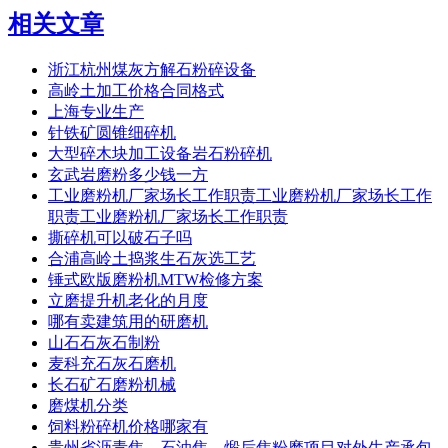
相关文章
浙江杭州煤灰方解石粉碎设备
高岭土加工价格合同格式
上海专业生产
针铁矿圆锥细碎机
大型碎木块加工设备岩石粉碎机
玄武岩磨粉多少钱一方
工业磨粉机厂家场长工作职责工业磨粉机厂家场长工作
职责工业磨粉机厂家场长工作职责
撕碎机可以破石子吗
合浦高岭土捣浆生石灰选工艺
锤式欧版磨粉机MTW检修方案
立磨提升机老化的月度
哪有卖建筑用的研磨机
山石石灰石制粉
麦科充石灰石磨机
长石矿石磨粉机械
磨煤机分类
饲料粉碎机价格哪家有
贵州省沥青焦、石油焦、煅后焦粉磨项目对外生产承包