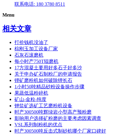
联系电话: 180 3780 8511
Menu
相关文章
打价钱机没油了
棕刚玉加工设备厂家
石灰石滚磨机
每小时产750T辊磨机
17方混凝土要用好多石子好多沙
关于申办矿石制粉厂的申请报告
锂矿磨粉机如何破除锂长石
1小时50吨精品砂粉设备操作步骤
果蔬低温粉碎机
矿山-金粒-纯度
钾盐矿选矿工艺磨粉机设备
时产300500吨辉绿岩小型高产预粉磨
影响用户选择矿粉磨的主要考虑因素调查
VSL系列制粉机的优点
时产300500吨反击式制砂机哪个厂家口碑好