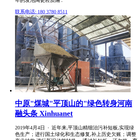
年的发泡陶瓷轻质隔 .
联系电话: 180 3780 8511
中原"煤城"平顶山的"绿色转身河南
融头条 Xinhuanet
2019年4月4日 · 近年来,平顶山精细治污补短板,实现绿
色生产；进行国土绿化和生态修复,补上历史欠账；调整