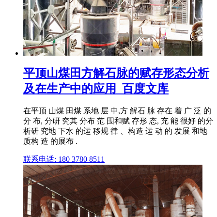
平顶山煤田方解石脉的赋存形态分析
及在生产中的应用_百度文库
在平顶 山煤 田煤 系地 层 中,方 解石 脉 存在 着 广 泛 的
分 布, 分研 究其 分布 范 围和赋 存形 态, 充 能 很好 的分
析研 究地 下水 的运 移规 律 、构造 运 动 的 发展 和地
质构 造 的展布 .
联系电话: 180 3780 8511