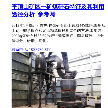
平顶山矿区一矿煤矸石特征及其利用
途径分析_参考网
2012年1月8日 · 首先,在煤矸石山上选取4条线路,采用从
上到下蛇形取点和定点梅花取样相结合的方法,采集约
200 kg煤矸石样品,然后进行颚式破碎、圆盘破碎、四分
法缩分、研磨、均化 .
联系电话: 180 3780 8511