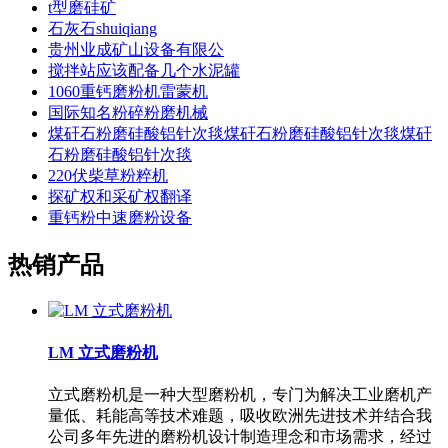
t型磨硅矿
石灰石shuiqiang
贵州业成矿山设备有限公
搅拌站应该配备几个水泥罐
1060重钙磨粉机雷蒙机
国际知名粉碎粉磨机械
煤矸石粉磨硅酸铝针次毯煤矸石粉磨硅酸铝针次毯煤矸
石粉磨硅酸铝针次毯
220伏柴草粉粹机
探矿权和采矿权翻译
重钙粉中速磨粉设备
热销产品
LM 立式磨粉机
立式磨粉机是一种大型磨粉机，专门为解决工业磨机产
量低、耗能高等技术难题，吸收欧洲先进技术并结合我
公司多年先进的磨粉机设计制造理念和市场需求，经过