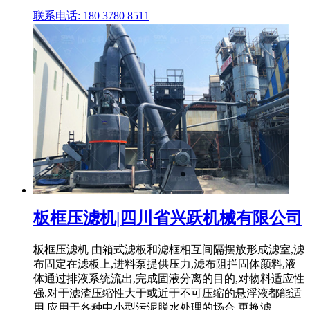
联系电话: 180 3780 8511
板框压滤机|四川省兴跃机械有限公司
板框压滤机 由箱式滤板和滤框相互间隔摆放形成滤室,滤
布固定在滤板上,进料泵提供压力,滤布阻拦固体颜料,液
体通过排液系统流出,完成固液分离的目的,对物料适应性
强,对于滤渣压缩性大于或近于不可压缩的悬浮液都能适
用,应用于各种中小型污泥脱水处理的场合,更换滤.