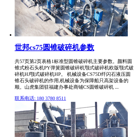
世邦cs75圆锥破碎机参数
共57页第2页表格1标准型圆锥破碎机主要参数。颜料圆
锥式粉石头机PY弹簧圆锥破碎机颚式破碎机欧版颚式破
碎机HJ颚式破碎机HP。 机械设备CS75D纤闪石液压圆
锥石头破碎机的作用,机械设备为保障船只高架设备的
顺。山虎集团驻福建办事处商铺CS圆锥破碎机 ...
联系电话: 180 3780 8511