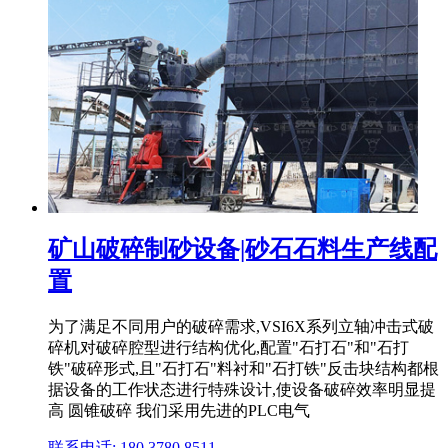
矿山破碎制砂设备|砂石石料生产线配
置
为了满足不同用户的破碎需求,VSI6X系列立轴冲击式破
碎机对破碎腔型进行结构优化,配置"石打石"和"石打
铁"破碎形式,且"石打石"料衬和"石打铁"反击块结构都根
据设备的工作状态进行特殊设计,使设备破碎效率明显提
高 圆锥破碎 我们采用先进的PLC电气
联系电话: 180 3780 8511