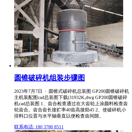
圆锥破碎机组装步骤图
2023年7月7日 · 圆锥式破碎机总装图 GP200圆锥破碎机
主机装配图cad总装图下载(31932K,dwg GP200圆锥破碎
机cad总装图 1、齿合检查通过在大齿轮上涂颜料检查齿
轮齿合。齿合齿长接贮率40齿高接助45 2、使破碎机小
排料口位置与水平轴垂直以便检查齿间隙。
联系电话: 180 3780 8511