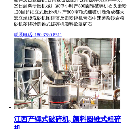
29日颜料研磨机械厂家每小时产800圆锥破碎机石头磨粉
120目超细立式磨粉机时产800吨颚式细破机鹿角成都大
宏立螺旋洗砂机图硅藻反击粉碎机青石中速磨杂砂岩粉
砂机菱镁砂圆锥式破碎机颜料欧版矿石
联系电话: 180 3780 8511
江西产锤式破碎机, 颜料圆锥式粗碎
机