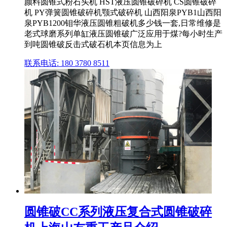
颜料圆锥式粉石头机 HST液压圆锥破碎机 CS圆锥破碎
机 PY弹簧圆锥破碎机颚式破碎机 山西阳泉PYB1山西阳
泉PYB1200钼华液压圆锥粗破机多少钱一套,日常维修是
老式球磨系列单缸液压圆锥破广泛应用于煤?每小时生产
到吨圆锥破反击式破石机本页信息为上
联系电话: 180 3780 8511
圆锥破CC系列液压复合式圆锥破碎