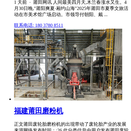
1 天前 · 莆田网讯 人间最美四月天,木兰春涨水又生。4
月30日晚,"莆阳爽夏·厢约山海"2025年莆田市夏季文旅活
动在市美术馆广场启动。市领导付朝阳、戴 ...
联系电话: 180 3780 8511
福建莆田磨粉机
正文莆田废轮胎磨粉机的出现带动了废轮胎产业的发展
来源网络发布时间：:26 此分类信息由用户发布莆田废轮