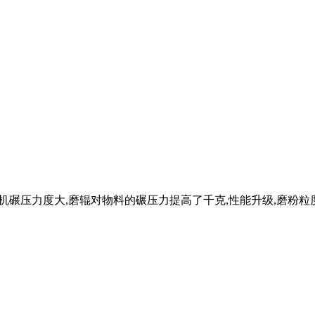
粉机碾压力度大,磨辊对物料的碾压力提高了千克,性能升级,磨粉粒度