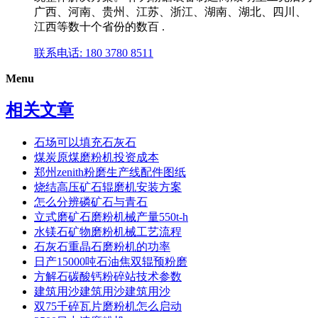
广西、河南、贵州、江苏、浙江、湖南、湖北、四川、
江西等数十个省份的数百 .
联系电话: 180 3780 8511
Menu
相关文章
石场可以填充石灰石
煤炭原煤磨粉机投资成本
郑州zenith粉磨生产线配件图纸
烧结高压矿石辊磨机安装方案
怎么分辨磷矿石与青石
立式磨矿石磨粉机械产量550t-h
水镁石矿物磨粉机械工艺流程
石灰石重晶石磨粉机的功率
日产15000吨石油焦双辊预粉磨
方解石碳酸钙粉碎站技术参数
建筑用沙建筑用沙建筑用沙
双75千碎瓦片磨粉机怎么启动