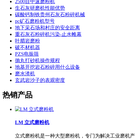
2500目中速磨粉机
生石灰研磨机性能优势
碳酸钙制铁贵州石灰石粉碎机械
pc矿石磨粉机型号
地下采石场和村庄的安全距离
重石灰石粉碎机污染-止水帷幕
叶腊岩磨粉
破不材机器
PZS电振筛
抛丸打砂机操作规程
地基开挖岩石粉碎用什么设备
磨水渣机
玄武岩沙子的表观密度
热销产品
LM 立式磨粉机
立式磨粉机是一种大型磨粉机，专门为解决工业磨机产