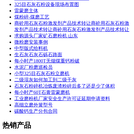
325目石灰石粉设备现场布置图
雷蒙磨主体
煤粉碎-煤磨工艺
商砼用石灰石粉激发剂产品技术转让商砼用石灰石粉激
发剂产品技术转让商砼用石灰石粉激发剂产品技术转让
求购源头厂家矿石磨粉机 山东
微粉磨安装事例
中型版式给料机
生石灰石灰石砾石路面
每小时产1800T无烟煤重钙粉破
水泥厂粉磨巡检员
小型325目石灰石粉立磨机
二级湿灰如何加工到二级干灰
石灰石粉碎机冶炼废渣粉碎后多了还是少了体积
每小时产60T石膏雷蒙磨机
工业磨粉机厂家安全生产许可证延期申请资料
高细立磨外簧型号
碳酸钙生产分包合同
热销产品