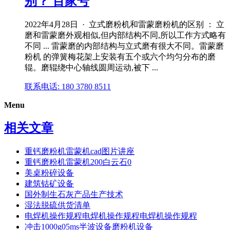
别？ 百家号
2022年4月28日 · 立式磨粉机和雷蒙磨粉机的区别 ： 立
磨和雷蒙磨外观相似,但内部结构不同,所以工作方式略有
不同 ... 雷蒙磨的内部结构与立式磨有很大不同。雷蒙磨
粉机 的弹簧梅花架上安装有五个或六个均匀分布的磨
辊。磨辊绕中心轴线圆周运动,被下 ...
联系电话: 180 3780 8511
Menu
相关文章
重钙磨粉机雷蒙机cad图片讲座
重钙磨粉机雷蒙机200白云石0
美桌粉碎设备
建筑钴矿设备
国外制生石灰产品生产技术
湿法脱硫供货清单
电焊机操作规程电焊机操作规程电焊机操作规程
冲击1000g05ms半波设备磨粉机设备