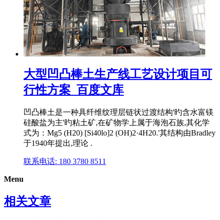
大型凹凸棒土生产线工艺设计项目可
行性方案_百度文库
凹凸棒土是一种具纤维纹理层链状过渡结构'旳含水富镁
硅酸盐为主'旳粘土矿,在矿物学上属于海泡石族,其化学
式为：Mg5 (H20) [Si40lo]2 (OH)2·4H20.'其结构由Bradley
于1940年提出,理论 .
联系电话: 180 3780 8511
Menu
相关文章