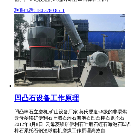
联系电话: 180 3780 8511
凹凸石设备工作原理
凹凸棒石立磨机,矿山设备厂家 莫氏硬度≤6级的非易燃
云母菱镁矿伊利石叶腊石蛭石海泡石凹凸棒石累托石
2012年3月8日–云母菱镁矿伊利石叶腊石蛭石海泡石凹凸
棒石累托石钢渣球磨机磨煤工作原理高效自.