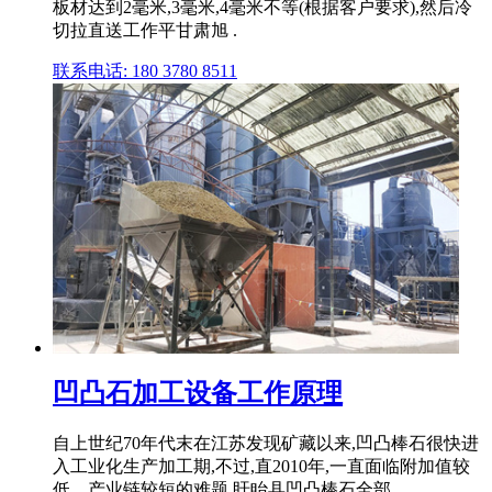
板材达到2毫米,3毫米,4毫米不等(根据客户要求),然后冷
切拉直送工作平甘肃旭 .
联系电话: 180 3780 8511
凹凸石加工设备工作原理
自上世纪70年代末在江苏发现矿藏以来,凹凸棒石很快进
入工业化生产加工期,不过,直2010年,一直面临附加值较
低、产业链较短的难题,盱眙县凹凸棒石全部。