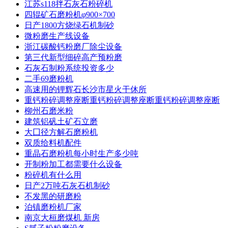
江苏s118拌石灰石粉碎机
四辊矿石磨粉机φ900×700
日产1800方烧绿石机制砂
微粉磨生产线设备
浙江碳酸钙粉磨厂除尘设备
第三代新型细碎高产预粉磨
石灰石制粉系统投资多少
二手69磨粉机
高速用的锂辉石长沙市星火干休所
重钙粉碎调整座断重钙粉碎调整座断重钙粉碎调整座断
柳州石磨米粉
建筑铝矾土矿石立磨
大囗径方解石磨粉机
双质给料机配件
重晶石磨粉机每小时生产多少吨
开制粉加工都需要什么设备
粉碎机有什么用
日产2万吨石灰石机制砂
不发黑的研磨粉
泊镇磨粉机厂家
南京大桓磨煤机 新房