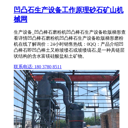
凹凸石生产设备工作原理砂石矿山机
械网
生产设备_凹凸棒石磨粉机凹凸棒石生产设备欧版梯形查
看详情凹凸棒石磨粉机凹凸棒石生产设备欧版梯形磨粉
机在线了解询价：24小时销售热线：0QQ：产品介绍凹
凸棒石即凹凸棒土又称坡缕石或坡缕缟石,是一种具链层
状结构的含水富镁硅酸盐粘土矿物。
联系电话: 180 3780 8511