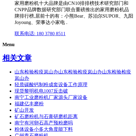
家用磨粉机十大品牌是由CN10排排榜技术研究部门和
CNPP品牌数据研究部门联合重磅推出的家用磨粉机品
牌排行榜,居前十的有：小熊Bear、苏泊尔SUPOR、九阳
Joyoung、荣事达小家电 .
联系电话: 180 3780 8511
Menu
相关文章
山东检验检疫岚山办山东检验检疫岚山办山东检验检疫
岚山办
轻质碳酸钙制粉成套设备工作原理
现货黎明机电1007反击破
南宁工业磨粉机厂家源头厂家设备
福建亿丰磨粉
矿山开发
矿石磨粉机与石膏研磨机距离
南宁有河卵石高产预粉磨吗
粉体设备小多大角度能下料
广州青石磨粉机