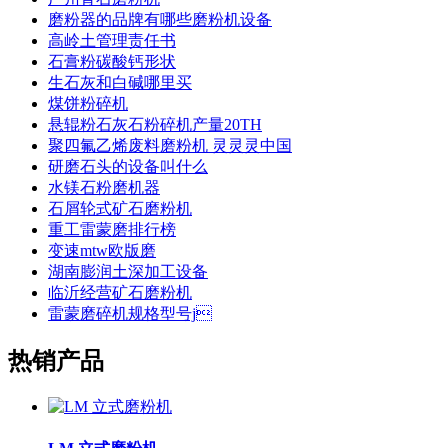
磨粉器的品牌有哪些磨粉机设备
高岭土管理责任书
石膏粉碳酸钙形状
生石灰和白碱哪里买
煤饼粉碎机
悬辊粉石灰石粉碎机产量20TH
聚四氟乙烯废料磨粉机 灵灵灵中国
研磨石头的设备叫什么
水镁石粉磨机器
石屑轮式矿石磨粉机
重工雷蒙磨排行榜
变速mtw欧版磨
湖南膨润土深加工设备
临沂经营矿石磨粉机
雷蒙磨碎机规格型号j
热销产品