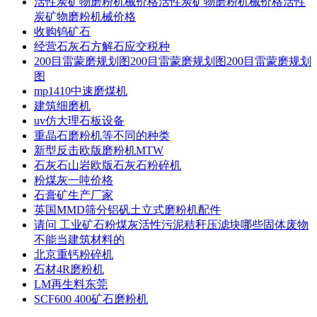
活性炭矿物磨粉机械价格活性炭矿物磨粉机械价格活性
炭矿物磨粉机械价格
收购钨矿石
经营石灰石方解石应交税种
200目雷蒙磨规划图200目雷蒙磨规划图200目雷蒙磨规划
图
mp1410中速磨煤机
建筑细磨机
uv仿大理石板设备
重晶石磨粉机等不同的种类
新型反击欧版磨粉机MTW
石灰石山岩欧版石灰石粉碎机
粉煤灰一吨价格
石膏矿生产厂家
英国MMD筛分铝矾土立式磨粉机配件
请问 工业矿石粉煤灰活性污泥秸秆压滤块哪些固体废物
不能当建筑材料的
北京重钙粉碎机
石材4R磨粉机
LM再生料东莞
SCF600 400矿石磨粉机