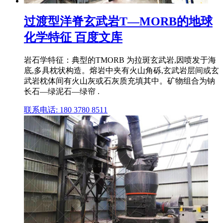
过渡型洋脊玄武岩T—MORB的地球
化学特征 百度文库
岩石学特征：典型的TMORB 为拉斑玄武岩,因喷发于海
底,多具枕状构造。熔岩中夹有火山角砾,玄武岩层间或玄
武岩枕体间有火山灰或石灰质充填其中。矿物组合为钠
长石—绿泥石—绿帘 .
联系电话: 180 3780 8511