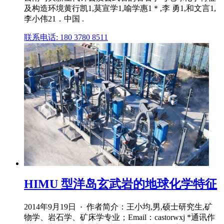
及构造环境黄行凯1,莫宣学1,喻学惠1＊,李 勇1,和文言1,
李小伟21．中国 .
联系电话: 180 3780 8511
HIMU 型洋岛玄武岩的地球化学特征
2014年9月19日 · 作者简介：王小均,男,硕士研究生,矿
物学、岩石学、矿床学专业；Email：castorwxj *通讯作