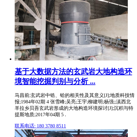
基于大数据方法的玄武岩大地构造环
境智能挖掘判别与分析 ...
马昌前;玄武岩中锆、铪的相关性及其意义[J];地质科技情
报;1984年02期 4 张雪峰;吴亮;王宇;柳建明;杨强;;滇西北
羊拉乡贝吾玄武岩形成的大地构造环境探讨[J];沉积与特
提斯地质;2017年04期 5 .
联系电话: 180 3780 8511