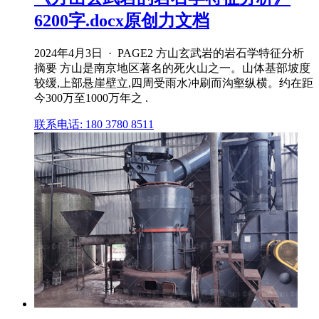
6200字.docx原创力文档
2024年4月3日 · PAGE2 方山玄武岩的岩石学特征分析
摘要 方山是南京地区著名的死火山之一。山体基部坡度
较缓,上部悬崖壁立,四周受雨水冲刷而沟壑纵横。约在距
今300万至1000万年之 .
联系电话: 180 3780 8511