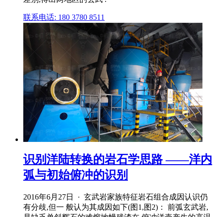
联系电话: 180 3780 8511
识别洋陆转换的岩石学思路 ——洋内
弧与初始俯冲的识别
2016年6月27日 · 玄武岩家族特征岩石组合成因认识仍
有分歧,但一 般认为其成因如下(图1,图2)： 前弧玄武岩,