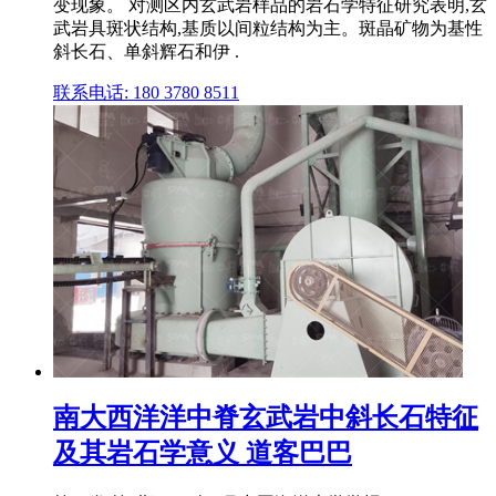
变现象。 对测区内玄武岩样品的岩石学特征研究表明,玄
武岩具斑状结构,基质以间粒结构为主。斑晶矿物为基性
斜长石、单斜辉石和伊 .
联系电话: 180 3780 8511
南大西洋洋中脊玄武岩中斜长石特征
及其岩石学意义 道客巴巴