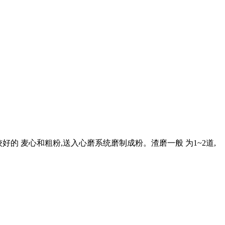
较好的 麦心和粗粉,送入心磨系统磨制成粉。渣磨一般 为1~2道,