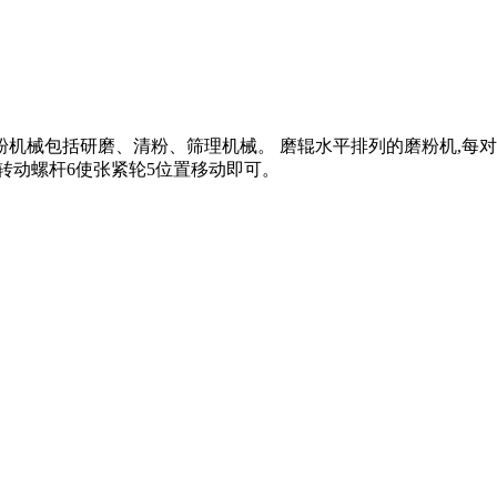
粉机械包括研磨、清粉、筛理机械。 磨辊水平排列的磨粉机,每对
可转动螺杆6使张紧轮5位置移动即可。