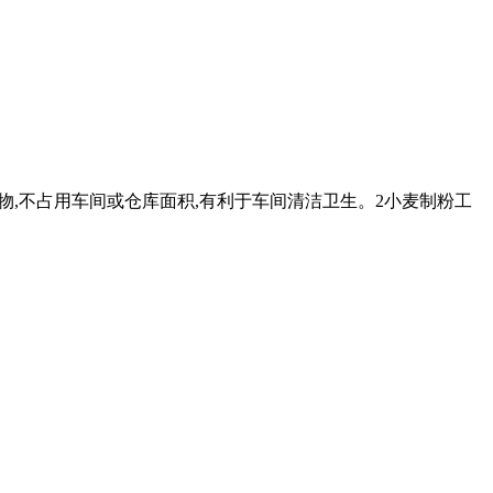
装 物,不占用车间或仓库面积,有利于车间清洁卫生。2小麦制粉工