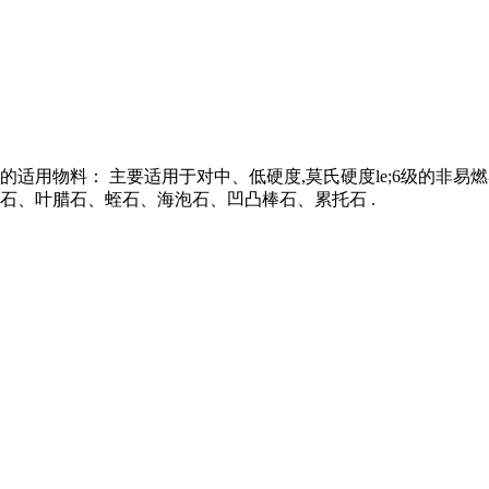
机的适用物料： 主要适用于对中、低硬度,莫氏硬度le;6级的非
石、叶腊石、蛭石、海泡石、凹凸棒石、累托石 .