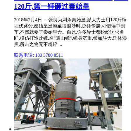
120斤,第一锤砸过秦始皇
2018年2月4日 · 张良为刺杀秦始皇,派大力士用120斤锤
埋伏路旁,秦始皇巡游至博浪沙时,掷锤偷袭,可惜误中副
车,不然就要了秦始皇命。自此,许多异士都纷纷访求名
匠,模仿打造此锤,名"震山锤",锤身沉重,状如斗大,浑体漆
黑,所击之物无不粉碎 ...
联系电话: 180 3780 8511