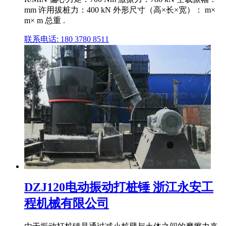
mm 许用拔桩力：400 kN 外形尺寸（高×长×宽）： m×
m× m 总重 .
联系电话: 180 3780 8511
DZJ120电动振动打桩锤 浙江永安工
程机械有限公司