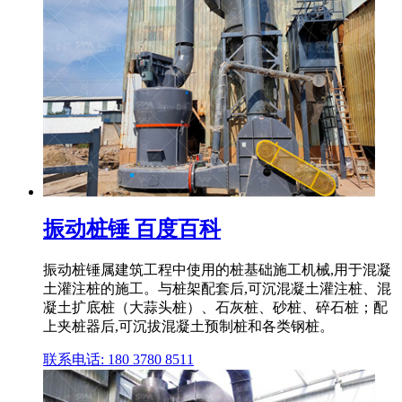
振动桩锤 百度百科
振动桩锤属建筑工程中使用的桩基础施工机械,用于混凝
土灌注桩的施工。与桩架配套后,可沉混凝土灌注桩、混
凝土扩底桩（大蒜头桩）、石灰桩、砂桩、碎石桩；配
上夹桩器后,可沉拔混凝土预制桩和各类钢桩。
联系电话: 180 3780 8511