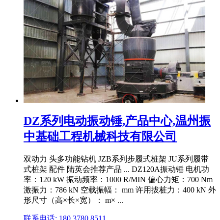
DZ系列电动振动锤,产品中心,温州振
中基础工程机械科技有限公司
双动力 头多功能钻机 JZB系列步履式桩架 JU系列履带
式桩架 配件 陆英会推荐产品 ... DZ120A振动锤 电机功
率：120 kW 振动频率：1000 R/MIN 偏心力矩：700 Nm
激振力：786 kN 空载振幅： mm 许用拔桩力：400 kN 外
形尺寸（高×长×宽）： m× ...
联系电话: 180 3780 8511