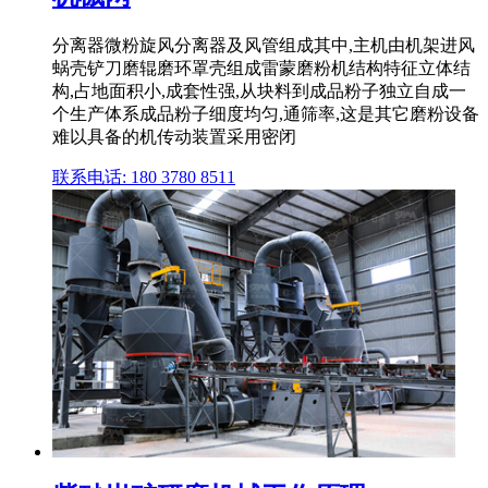
分离器微粉旋风分离器及风管组成其中,主机由机架进风
蜗壳铲刀磨辊磨环罩壳组成雷蒙磨粉机结构特征立体结
构,占地面积小,成套性强,从块料到成品粉子独立自成一
个生产体系成品粉子细度均匀,通筛率,这是其它磨粉设备
难以具备的机传动装置采用密闭
联系电话: 180 3780 8511