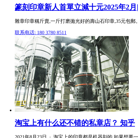
篆刻印章新人首單立減十元2025年2月|T
雜章印章稱斤賣,一斤打磨拋光好的壽山石印章,35元包郵。 
联系电话: 180 3780 8511
淘宝上有什么还不错的私章店？ 知乎
2021年8月23日 · 淘宝上的印章都是机器刻的,如