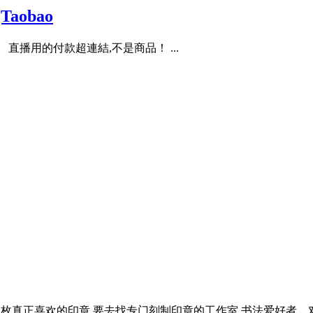
aobao
直播用的付款超連結,不是商品！ ...
果想要一枚真正喜欢的印章,要去找专门刻制印章的工作室,书法爱好