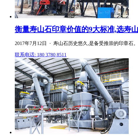
衡量寿山石印章价值的9大标准,选寿山
2017年7月12日 · 寿山石历史悠久,是备受推崇的印
联系电话: 180 3780 8511