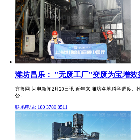
潍坊昌乐： "无废工厂"变废为宝增效
齐鲁网·闪电新闻2月20日讯 近年来,潍坊各地科学调度
公 .
联系电话: 180 3780 8511