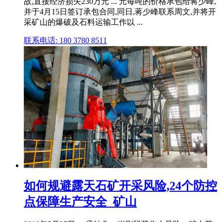
故,直接经济损失230万元 ... 元每吨的价格承包给蒋少峰,
并于4月15日签订承包合同,同日,蒋少峰联系周文,并将开
采矿山的爆破及石料运输工作以 ...
联系电话: 180 3780 8511
如何规避露天石矿开采风险,24个防控
点保障生产安全_矿山