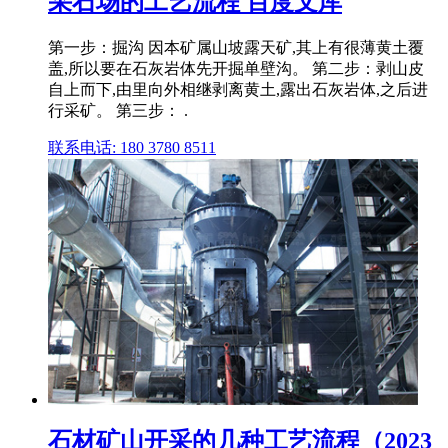
采石场的工艺流程 百度文库
第一步：掘沟 因本矿属山坡露天矿,其上有很薄黄土覆
盖,所以要在石灰岩体先开掘单壁沟。 第二步：剥山皮
自上而下,由里向外相继剥离黄土,露出石灰岩体,之后进
行采矿。 第三步： .
联系电话: 180 3780 8511
石材矿山开采的几种工艺流程（2023