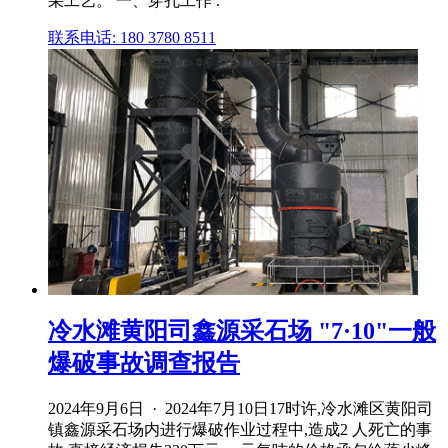
采工艺。 一、穿孔工作 .
联系电话: 180 3780 8511
冷水滩黄阳司鑫源采石场 "7·10"一般
爆破事故调查报告
2024年9月6日 · 2024年7月10日17时许,冷水滩区黄阳司
镇鑫源采石场内进行爆破作业过程中,造成2 人死亡的事