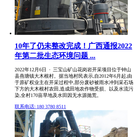
10年了仍未整改完成！广西通报2022
年第二批生态环境问题 ...
2022年12月6日 · 三宝山矿山花岗岩开采项目位于钟山
县燕塘镇大木根村。据当地村民表示,自2012年6月起,由
于原矿权业主在开采过程中,部分废砂被雨水冲到采石场
下方的大木根村农田,造成田地农作物受损、以及水流污
染,全村170亩旱地及水田因无水源抛荒。
联系电话: 180 3780 8511