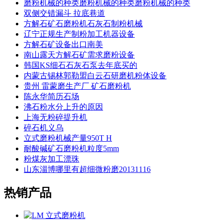
磨粉机械的种类磨粉机械的种类磨粉机械的种类
双侧交错漏斗 拉底巷道
方解石矿石磨粉机石灰石制粉机械
辽宁正规生产制粉加工机器设备
方解石矿设备出口南美
南山露天方解石矿需求磨粉设备
韩国KS细石石灰石泵去年底买的
内蒙古锡林郭勒盟白云石研磨机粉体设备
贵州 雷蒙磨生产厂 矿石磨粉机
陈永华简历石场
沸石粉水分上升的原因
上海无粉碎提升机
碎石机义乌
立式磨粉机械产量950T H
耐酸碱矿石磨粉机粒度5mm
粉煤灰加工漂珠
山东淄博哪里有超细微粉磨20131116
热销产品