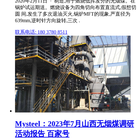
2020年2月11日 · 制造,用于燃烧低挥发分的无烟煤。在
锅炉试运期送。燃烧设备为四角切向布置直流式,假想切
圆 间,发生了多次退油灭火,锅炉MFT的现象,严直径为
639mm,逆时针方向旋转,三次 .
联系电话: 180 3780 8511
Mysteel：2023年7月山西无烟煤调研
活动报告 百家号