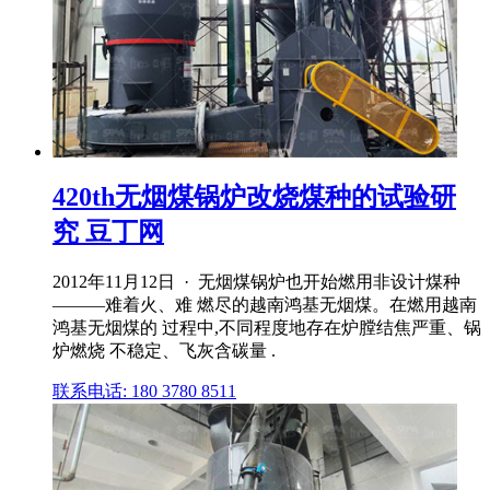
420th无烟煤锅炉改烧煤种的试验研
究 豆丁网
2012年11月12日 · 无烟煤锅炉也开始燃用非设计煤种
———难着火、难 燃尽的越南鸿基无烟煤。在燃用越南
鸿基无烟煤的 过程中,不同程度地存在炉膛结焦严重、锅
炉燃烧 不稳定、飞灰含碳量 .
联系电话: 180 3780 8511