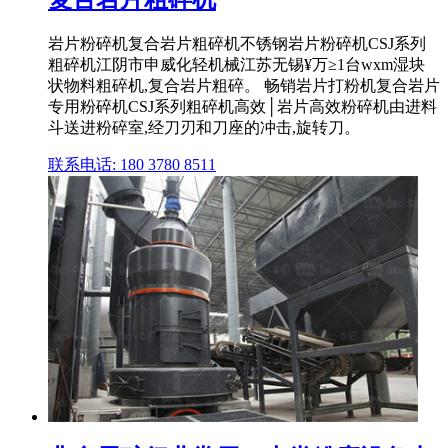
岩片粉碎机复合岩片粗碎机不锈钢岩片粉碎机CSJ系列
粗碎机江阴市申威化轻机械江苏无锡¥万≥1台wxm湿块
状物料粗碎机,复合岩片粗碎。 畅销岩片打粉机复合岩片
专用粉碎机CSJ系列粗碎机高效│岩片高效粉碎机由进料
斗送进粉碎室,经刀刃和刀座的冲击,旋转刀。
联系电话: 180 3780 8511