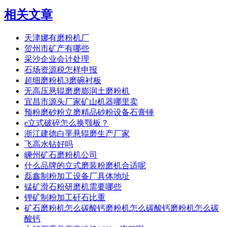
相关文章
天津娜有磨粉机厂
贺州市矿产有哪些
采沙企业会计处理
石场资源税怎样申报
超细磨粉机3磨碗衬板
无高压悬辊磨磨膨润土磨粉机
宜昌市源头厂家矿山机器哪里卖
预粉磨砂粉立磨精品砂粉设备石膏锤
e立式破碎怎么换颚板？
浙江建德白垩悬辊磨生产厂家
飞高水钻好吗
嵊州矿石磨粉机公司
什么品牌的立式磨装粉磨机合适呢
磊鑫制粉加工设备厂具体地址
锰矿滑石粉研磨机需要哪些
锂矿制粉加工矸石比重
矿石磨粉机怎么碳酸钙磨粉机怎么碳酸钙磨粉机怎么碳
酸钙