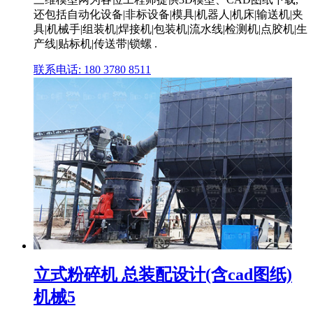
还包括自动化设备|非标设备|模具|机器人|机床|输送机|夹
具|机械手|组装机|焊接机|包装机|流水线|检测机|点胶机|生
产线|贴标机|传送带|锁螺 .
联系电话: 180 3780 8511
立式粉碎机 总装配设计(含cad图纸)
机械5