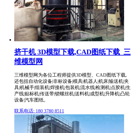
挤干机 3D模型下载,CAD图纸下载_三
维模型网
三维模型网为各位工程师提供3D模型、CAD图纸下载,
还包括自动化设备|非标设备|模具|机器人|机床|输送机|夹
具|机械手|组装机|焊接机|包装机|流水线|检测机|点胶机|生
产线|贴标机|传送带|锁螺丝机|送料机|成型机|升降机|凸轮
设备|汽车图纸。
联系电话: 180 3780 8511