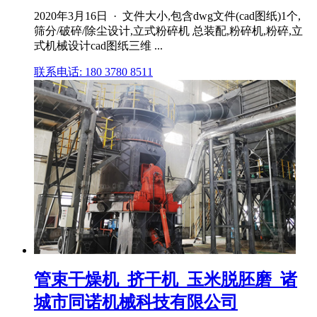
2020年3月16日 · 文件大小,包含dwg文件(cad图纸)1个,
筛分/破碎/除尘设计,立式粉碎机 总装配,粉碎机,粉碎,立
式机械设计cad图纸三维 ...
联系电话: 180 3780 8511
管束干燥机_挤干机_玉米脱胚磨_诸
城市同诺机械科技有限公司