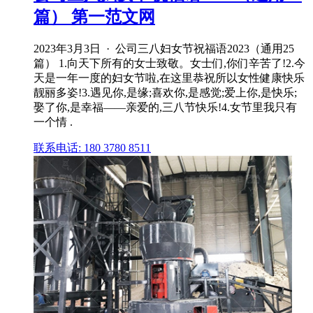
篇） 第一范文网
2023年3月3日 · 公司三八妇女节祝福语2023（通用25
篇） 1.向天下所有的女士致敬。女士们,你们辛苦了!2.今
天是一年一度的妇女节啦,在这里恭祝所以女性健康快乐
靓丽多姿!3.遇见你,是缘;喜欢你,是感觉;爱上你,是快乐;
娶了你,是幸福——亲爱的,三八节快乐!4.女节里我只有
一个情 .
联系电话: 180 3780 8511