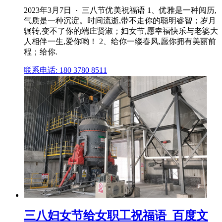
2023年3月7日 · 三八节优美祝福语 1、优雅是一种阅历,
气质是一种沉淀。时间流逝,带不走你的聪明睿智；岁月
辗转,变不了你的端庄贤淑；妇女节,愿幸福快乐与老婆大
人相伴一生,爱你哟！ 2、给你一缕春风,愿你拥有美丽前
程；给你.
联系电话: 180 3780 8511
三八妇女节给女职工祝福语_百度文