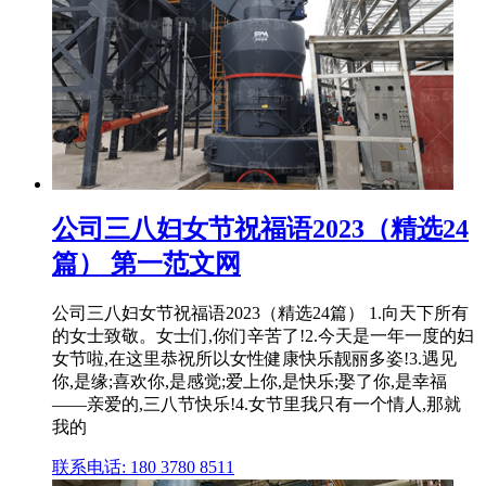
公司三八妇女节祝福语2023（精选24
篇） 第一范文网
公司三八妇女节祝福语2023（精选24篇） 1.向天下所有
的女士致敬。女士们,你们辛苦了!2.今天是一年一度的妇
女节啦,在这里恭祝所以女性健康快乐靓丽多姿!3.遇见
你,是缘;喜欢你,是感觉;爱上你,是快乐;娶了你,是幸福
——亲爱的,三八节快乐!4.女节里我只有一个情人,那就
我的
联系电话: 180 3780 8511