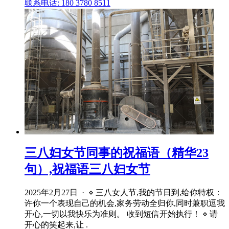
联系电话: 180 3780 8511
三八妇女节同事的祝福语（精华23
句）,祝福语三八妇女节
2025年2月27日 · ⋄ 三八女人节,我的节日到,给你特权：
许你一个表现自己的机会,家务劳动全归你,同时兼职逗我
开心,一切以我快乐为准则。 收到短信开始执行！ ⋄ 请
开心的笑起来,让 .