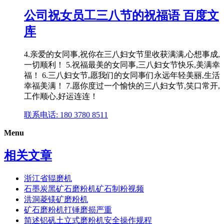
公司祝女员工三八节的祝福语 百度文
库
4.亲爱的女同事,祝你在三八妇女节里收获满满,心想事成,
一切顺利！ 5.祝福最美的女同事,三八妇女节快乐,美满幸
福！ 6.三八妇女节,愿我们的女同事们永远年轻美丽,生活
幸福美满！ 7.愿你度过一个愉快的三八妇女节,笑口常开,
工作顺心,好运连连！
联系电话: 180 3780 8511
Menu
相关文章
浙江省辊磨机
石墨炭黑矿石磨粉机矿石制粉视频
洪洞菱镁矿磨粉机
矿石磨粉机打锤磨损严重
简述铝矾土立式磨粉机安全操作规程