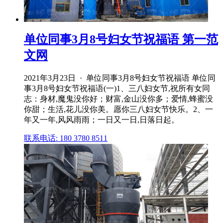
单位同事3月8号妇女节祝福语 第一范
文网
2021年3月23日 · 单位同事3月8号妇女节祝福语 单位同
事3月8号妇女节祝福语(一)1、三八妇女节,祝所有女同
志：身材,魔鬼没你好；财富,金山没你多；爱情,蜂蜜没
你甜；生活,花儿没你美。愿你三八妇女节快乐。2、一
年又一年,风风雨雨；一日又一日,日落日起。
联系电话: 180 3780 8511