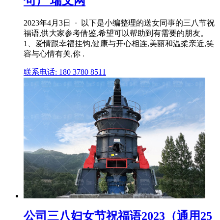
句） 瑞文网
2023年4月3日 · 以下是小编整理的送女同事的三八节祝
福语,供大家参考借鉴,希望可以帮助到有需要的朋友。
1、爱情跟幸福挂钩,健康与开心相连,美丽和温柔亲近,笑
容与心情有关,你 .
联系电话: 180 3780 8511
公司三八妇女节祝福语2023（通用25