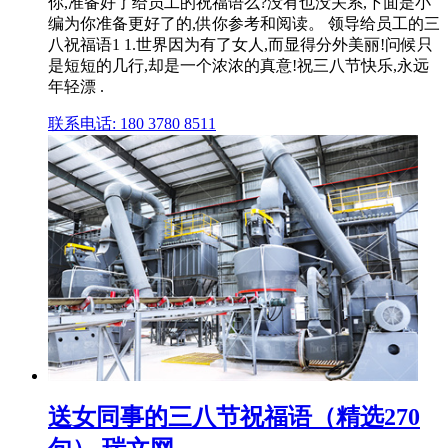
你,准备好了给员工的祝福语么?没有也没关系,下面是小
编为你准备更好了的,供你参考和阅读。 领导给员工的三
八祝福语1 1.世界因为有了女人,而显得分外美丽!问候只
是短短的几行,却是一个浓浓的真意!祝三八节快乐,永远
年轻漂 .
联系电话: 180 3780 8511
送女同事的三八节祝福语（精选270