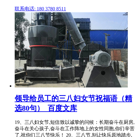
联系电话: 180 3780 8511
领导给员工的三八妇女节祝福语（精
选80句）_百度文库
19、三八妇女节,短信致以诚挚的问候：长期奋斗在厨房,
奋斗在关心孩子,奋斗在工作阵地上的女性同胞,你们辛苦
了,祝你们三八节快乐！ 20、三八节,别让快乐原地踏步,