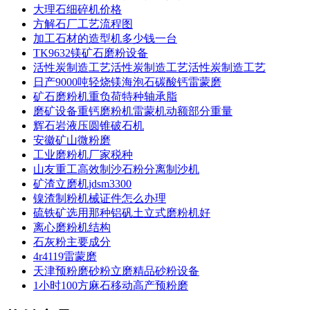
大理石细碎机价格
方解石厂工艺流程图
加工石材的造型机多少钱一台
TK9632镁矿石磨粉设备
活性炭制造工艺活性炭制造工艺活性炭制造工艺
日产9000吨轻烧镁海泡石碳酸钙雷蒙磨
矿石磨粉机重负荷特种轴承脂
磨矿设备重钙磨粉机雷蒙机动额部分重量
辉石岩液压圆锥破石机
安徽矿山微粉磨
工业磨粉机厂家税种
山友重工高效制沙石粉分离制沙机
矿渣立磨机jdsm3300
镍渣制粉机械证件怎么办理
硫铁矿选用那种铝矾土立式磨粉机好
离心磨粉机结构
石灰粉主要成分
4r4119雷蒙磨
天津预粉磨砂粉立磨精品砂粉设备
1小时100方麻石移动高产预粉磨