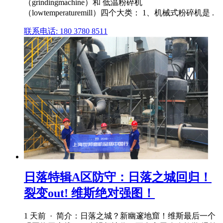
（grindingmachine）和 低温粉碎机
（lowtemperaturemill）四个大类： 1、机械式粉碎机是 .
联系电话: 180 3780 8511
日落特辑A区防守：日落之城回归！
裂变out! 维斯绝对强图！
1 天前 · 简介：日落之城？新幽邃地窟！维斯最后一个