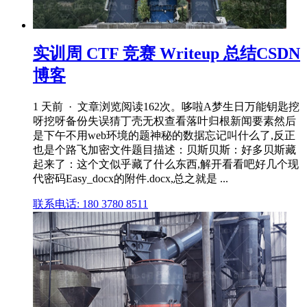
实训周 CTF 竞赛 Writeup 总结CSDN
博客
1 天前 · 文章浏览阅读162次。哆啦A梦生日万能钥匙挖
呀挖呀备份失误猜丁壳无权查看落叶归根新闻要素然后
是下午不用web环境的题神秘的数据忘记叫什么了,反正
也是个路飞加密文件题目描述：贝斯贝斯：好多贝斯藏
起来了：这个文似乎藏了什么东西,解开看看吧好几个现
代密码Easy_docx的附件.docx,总之就是 ...
联系电话: 180 3780 8511