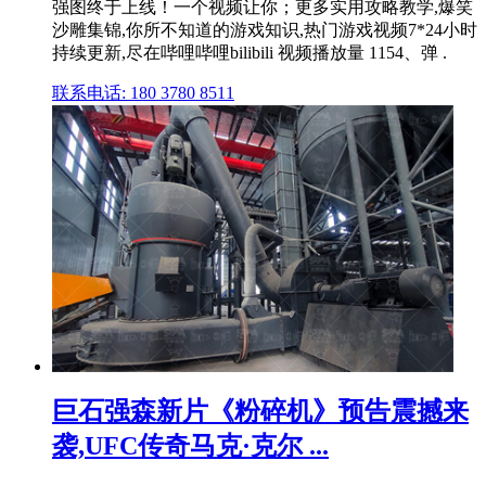
强图终于上线！一个视频让你；更多实用攻略教学,爆笑
沙雕集锦,你所不知道的游戏知识,热门游戏视频7*24小时
持续更新,尽在哔哩哔哩bilibili 视频播放量 1154、弹 .
联系电话: 180 3780 8511
巨石强森新片《粉碎机》预告震撼来
袭,UFC传奇马克·克尔 ...