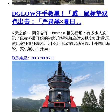
DGLOW汗手救星！「威」鼠标垫双
色出击：「严肃黑×夏日 ...
6 天之前 · 商务合作：business,相关视频：有多少人忘
记了鼠标垫最开始的初衷,守望先锋高达皮肤实机泄露,天
使玩家狂喜狂爆米。,什么叫无敌的启动速度,【外国山海
经】实机演示！开局 .
联系电话: 180 3780 8511