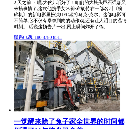
2 天之前 · 嘿,大伙儿听好了！咱们的大块头巨石强森又
来搞事情了,这次他携手艾米莉·布朗特在一部名叫《粉
碎机》的新电影里扮演UFC猛将马克·克尔。这部电影可
不简单,它不仅有拳拳到肉的动作戏,还有让人泪目的温情
时刻。 话说这预告片一出,网上瞬间炸开了锅。
联系电话: 180 3780 8511
一觉醒来除了兔子家全世界的时间都