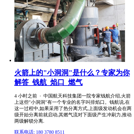
火箭上的"小洞洞"是什么？专家为你
解答_钱航_焰口_燃气
4 小时之前 · 中国航天科技集团一院专家钱航介绍,火箭
上这些"小洞洞"有一个专业的名字叫排焰口。钱航说,在
这一过程中,如果采用了热分离方式,上面级发动机会在两
级开始分离前就启动,其燃气流对下面级产生冲刷力,推动
两级解锁分离.
联系电话: 180 3780 8511