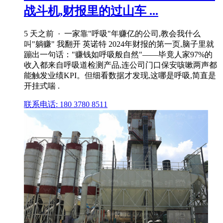
战斗机,财报里的过山车 ...
5 天之前 · 一家靠"呼吸"年赚亿的公司,教会我什么
叫"躺赚" 我翻开 英诺特 2024年财报的第一页,脑子里就
蹦出一句话："赚钱如呼吸般自然"——毕竟人家97%的
收入都来自呼吸道检测产品,连公司门口保安咳嗽两声都
能触发业绩KPI。但细看数据才发现,这哪是呼吸,简直是
开挂式喘 .
联系电话: 180 3780 8511