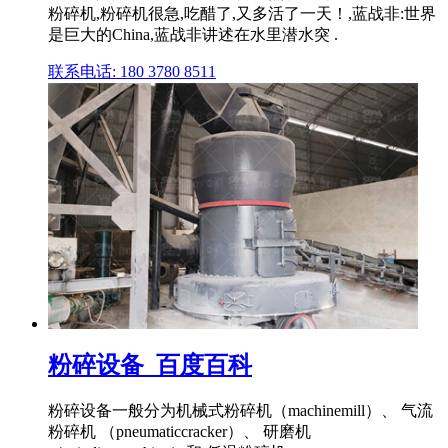
粉碎机,粉碎机很急,吃醋了,又多活了一天！,蓝战非:世界
是巨大的China,蓝战非讲述在水里潜水突 .
联系电话: 180 3780 8511
粉碎设备_百度百科
粉碎设备一般分为机械式粉碎机（machinemill）、 气流
粉碎机 （pneumaticcracker）、 研磨机