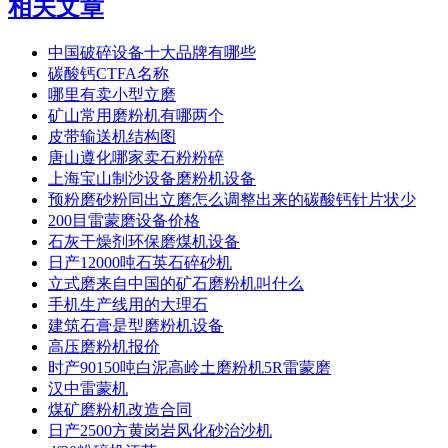
相关文章
中国破碎设备十大品牌有哪些
碳酸钙CTFA名称
哪里有卖小型立磨
矿山常用磨粉机有哪两个
皮带输送机结构图
唐山遵化哪家卖石粉粉碎
上海宝山制沙设备磨粉机设备
预粉磨砂粉同出立磨怎么调整出来的碳酸钙针片状少
200目雷蒙磨设备价格
石灰干燥剂环保磨煤机设备
日产12000吨石英石碎砂机
立式磨来自中国的矿石磨粉机叫什么
手机生产线用的大理石
建筑石膏是型磨粉机设备
高压磨粉机报价
时产90150吨白泥高岭土磨粉机5R雷蒙磨
汉中雷蒙机
煤矿磨粉机改造合同
日产2500方黄岗岩风化砂治沙机