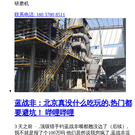
研磨机
联系电话: 180 3780 8511
蓝战非：北京真没什么吃玩的,热门都
要避坑！ 哔哩哔哩
3 天之前 · ,顶级猎手钓蓝战非嘴都翘没边了（后续）,
我不就是报了个100万吗 他们居然说我穷疯了,蓝战非逗