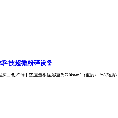
体科技超微粉碎设备
色,壁薄中空,重量很轻,容重为720kg/m3（重质）,/m3(轻质),粒