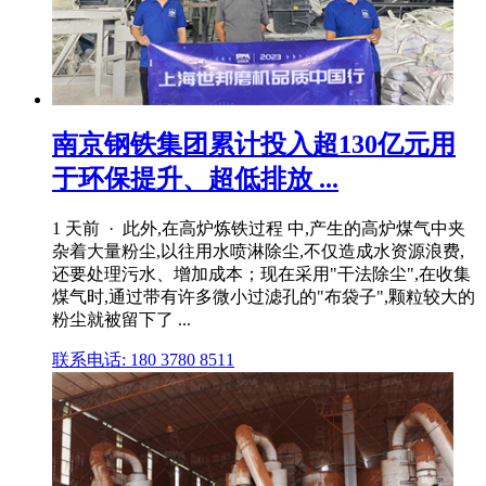
南京钢铁集团累计投入超130亿元用
于环保提升、超低排放 ...
1 天前 · 此外,在高炉炼铁过程 中,产生的高炉煤气中夹
杂着大量粉尘,以往用水喷淋除尘,不仅造成水资源浪费,
还要处理污水、增加成本；现在采用"干法除尘",在收集
煤气时,通过带有许多微小过滤孔的"布袋子",颗粒较大的
粉尘就被留下了 ...
联系电话: 180 3780 8511