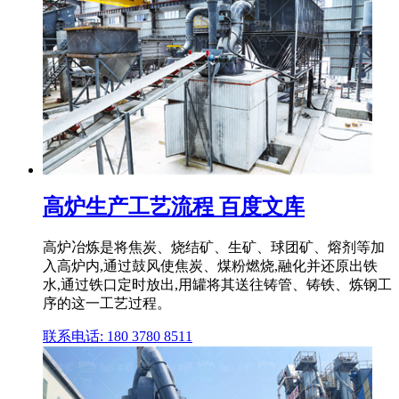
高炉生产工艺流程 百度文库
高炉冶炼是将焦炭、烧结矿、生矿、球团矿、熔剂等加
入高炉内,通过鼓风使焦炭、煤粉燃烧,融化并还原出铁
水,通过铁口定时放出,用罐将其送往铸管、铸铁、炼钢工
序的这一工艺过程。
联系电话: 180 3780 8511