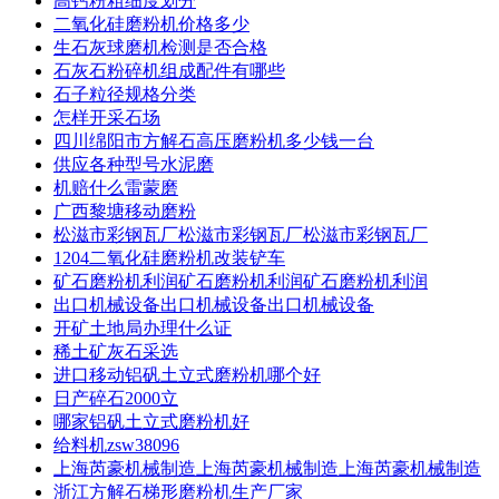
高钙粉粗细度划分
二氧化硅磨粉机价格多少
生石灰球磨机检测是否合格
石灰石粉碎机组成配件有哪些
石子粒径规格分类
怎样开采石场
四川绵阳市方解石高压磨粉机多少钱一台
供应各种型号水泥磨
机赔什么雷蒙磨
广西黎塘移动磨粉
松滋市彩钢瓦厂松滋市彩钢瓦厂松滋市彩钢瓦厂
1204二氧化硅磨粉机改装铲车
矿石磨粉机利润矿石磨粉机利润矿石磨粉机利润
出口机械设备出口机械设备出口机械设备
开矿土地局办理什么证
稀土矿灰石采选
进口移动铝矾土立式磨粉机哪个好
日产碎石2000立
哪家铝矾土立式磨粉机好
给料机zsw38096
上海芮豪机械制造上海芮豪机械制造上海芮豪机械制造
浙江方解石梯形磨粉机生产厂家