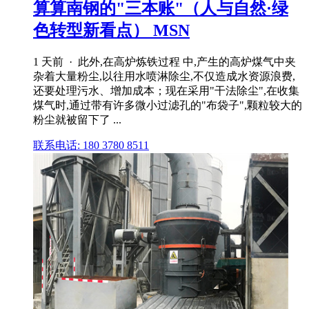
算算南钢的"三本账"（人与自然·绿
色转型新看点） MSN
1 天前 · 此外,在高炉炼铁过程 中,产生的高炉煤气中夹
杂着大量粉尘,以往用水喷淋除尘,不仅造成水资源浪费,
还要处理污水、增加成本；现在采用"干法除尘",在收集
煤气时,通过带有许多微小过滤孔的"布袋子",颗粒较大的
粉尘就被留下了 ...
联系电话: 180 3780 8511