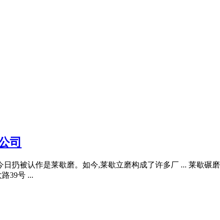
公司
至今日扔被认作是莱歇磨。如今,莱歇立磨构成了许多厂 ... 莱歇
号 ...