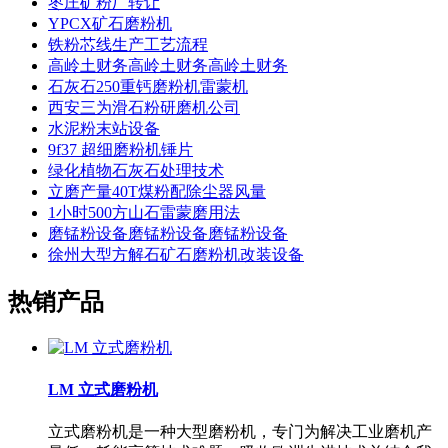
枣庄矿粉厂转让
YPCX矿石磨粉机
铁粉芯线生产工艺流程
高岭土财务高岭土财务高岭土财务
石灰石250重钙磨粉机雷蒙机
西安三为滑石粉研磨机公司
水泥粉末站设备
9f37 超细磨粉机锤片
绿化植物石灰石处理技术
立磨产量40T煤粉配除尘器风量
1小时500方山石雷蒙磨用法
磨锰粉设备磨锰粉设备磨锰粉设备
徐州大型方解石矿石磨粉机改装设备
热销产品
LM 立式磨粉机
立式磨粉机是一种大型磨粉机，专门为解决工业磨机产