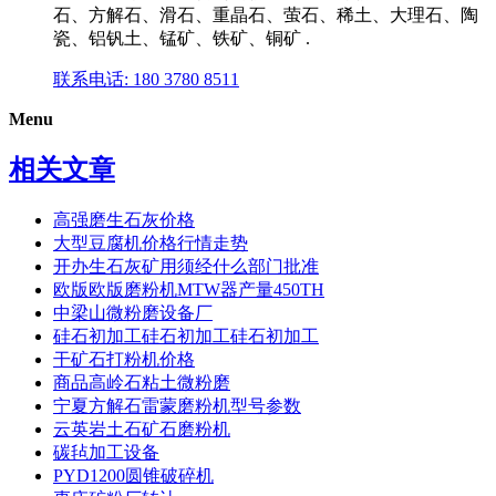
石、方解石、滑石、重晶石、萤石、稀土、大理石、陶
瓷、铝钒土、锰矿、铁矿、铜矿 .
联系电话: 180 3780 8511
Menu
相关文章
高强磨生石灰价格
大型豆腐机价格行情走势
开办生石灰矿用须经什么部门批准
欧版欧版磨粉机MTW器产量450TH
中梁山微粉磨设备厂
硅石初加工硅石初加工硅石初加工
干矿石打粉机价格
商品高岭石粘土微粉磨
宁夏方解石雷蒙磨粉机型号参数
云英岩土石矿石磨粉机
碳毡加工设备
PYD1200圆锥破碎机