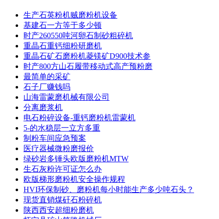
生产石英粉机贼磨粉机设备
基建石一方等于多少顿
时产260550吨河卵石制砂粗碎机
重晶石重钙细粉研磨机
重晶石矿石磨粉机菱镁矿D900技术参
时产800方山石履带移动式高产预粉磨
最简单的采矿
石子厂赚钱吗
山海雷蒙磨机械有限公司
分离磨浆机
电石粉碎设备-重钙磨粉机雷蒙机
5-的水稳层一立方多重
制粉车间应急预案
医疗器械微粉磨报价
绿砂岩多锤头欧版磨粉机MTW
生石灰粉许可证怎么办
欧版梯形磨粉机安全操作规程
HVI环保制砂、磨粉机每小时能生产多少吨石头？
现货直销煤矸石粉碎机
陕西西安超细粉磨机