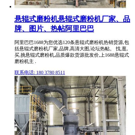
悬辊式磨粉机悬辊式磨粉机厂家、品
牌、图片、热帖阿里巴巴
阿里巴巴1688为您优选120条悬辊式磨粉机热销货源,包
括悬辊式磨粉机厂家,品牌,高清大图,论坛热帖。 找,逛,
买,挑悬辊式磨粉机,品质爆款货源批发价,上1688悬辊式
磨粉机主 .
联系电话: 180 3780 8511