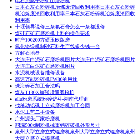
电石泥腻子粉矿山磨粉机
日本石灰石粉碎机冶炼废渣回收利用率日本石灰石粉碎
机冶炼废渣回收利用率日本石灰石粉碎机冶炼废渣回收
利用率
十堰领导说修三条氟石膏怎么一条都没修
煤矸石矿石磨粉机上料的操作要求
时产100200方硬玉欧版磨
氧化铬绿机制砂石料生产线多少钱一台
方解石地盘
大连庄白泥矿石磨粉机图片大连庄白泥矿石磨粉机图片
大连庄白泥矿石磨粉机图片
水泥机械设备维修设备
高速万能粉碎机FW80的用途
珠海碎石加工合法吗
煤灰T130X加强超细磨粉机
allu粉磨系统粉碎铲斗-湖南代理商
找移动铝矾土立式磨粉机加工合同
水泥工艺二手设备
广州源头厂家粉磨机
韶瑞500x制粉机械重钙碎破机外形尺寸
泉州大型立磨立式辊磨机泉州大型立磨立式辊磨机泉州
大型立磨立式辊磨机