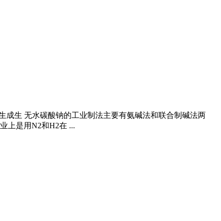
煅烧生成生 无水碳酸钠的工业制法主要有氨碱法和联合制碱法两
用N2和H2在 ...