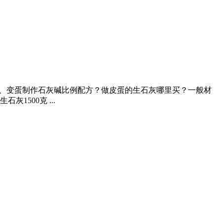
买？5、变蛋制作石灰碱比例配方？做皮蛋的生石灰哪里买？一般材
1500克 ...