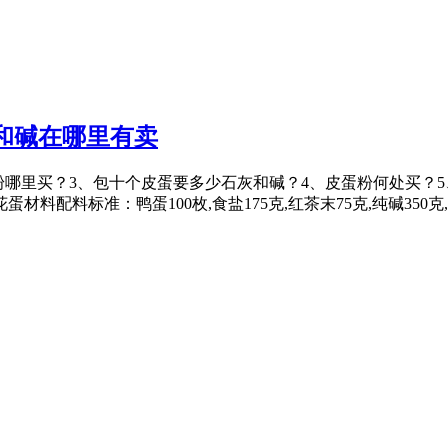
和碱在哪里有卖
2、皮蛋粉哪里买？3、包十个皮蛋要多少石灰和碱？4、皮蛋粉何处
料标准：鸭蛋100枚,食盐175克,红茶末75克,纯碱350克,生石灰