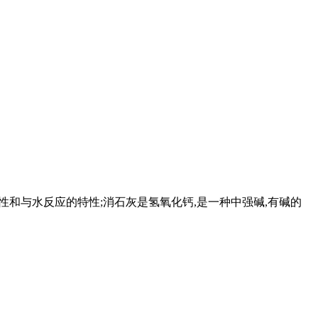
水性和与水反应的特性;消石灰是氢氧化钙,是一种中强碱,有碱的