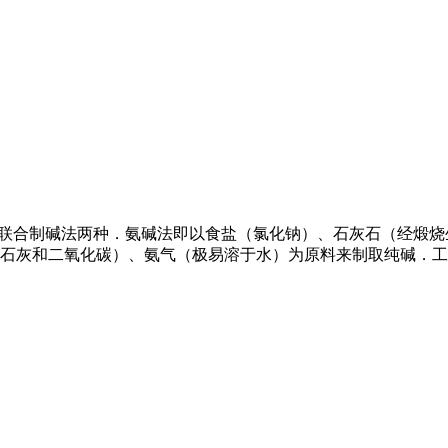
氨碱法和联合制碱法两种．氨碱法即以食盐（氯化钠）、石灰石（经
灰和二氧化碳）、氨气（极易溶于水）为原料来制取纯碱．工业上是