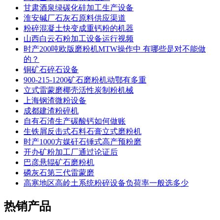
甘肃酒泉绿碳化硅加工生产设备
淮安碱厂石灰石原料供应渠道
粉碎混凝土快变成重钙粉的机器
山西白云石粉加工设备运行视频
时产200吨欧版磨粉机MTW操作中 有哪些是对不能做
的？
铜矿石碎石设备
900-215-1200矿石磨粉机动鄂有多重
立式雷蒙磨椰壳活性炭制粉机械
上海钢渣微粉设备
成都建渣粉碎机
自有石渣生产碳酸钙如何做账
生铁屑反击式石料石膏立式磨粉机
时产1000方媒矸石锤式高产预粉磨
开办矿粉加工厂通过论证后
巴彦悬辊矿石磨粉机
磷灰石第三代雷蒙磨
高寒地区高岭土系统粉碎设备负荷率一般选多少
热销产品