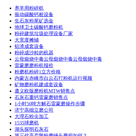
养羊用粉碎机
振动碳酸钙桩设备
生石灰粉尾矿选金
地球卫士碳酸钙磨粉机
粉碎建筑垃圾处理设备厂家
大宽度摊铺
铝渣成套设备
粉碎成沙粒的机器
云母煅烧中毒云母煅烧中毒云母煅烧中毒
雷蒙磨磨粉机报价
粉磨机粉碎1立方价格
内蒙古赤峰市白云石打粉机运行视频
矿物磨粉机建成套设备
遵义欧版磨粉机MTW销售点
石灰石重钙雷蒙磨销售点
1小时50吨方解石雷蒙磨操作步骤
济宁高细立磨公司
大理石粉尖加工
1535球磨机
湖头探明石灰石
第三代高产预粉磨锤头磨损如何？