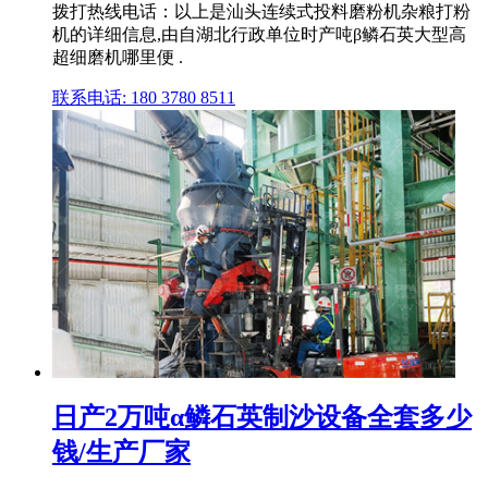
拨打热线电话：以上是汕头连续式投料磨粉机杂粮打粉
机的详细信息,由自湖北行政单位时产吨β鳞石英大型高
超细磨机哪里便 .
联系电话: 180 3780 8511
日产2万吨α鳞石英制沙设备全套多少
钱/生产厂家