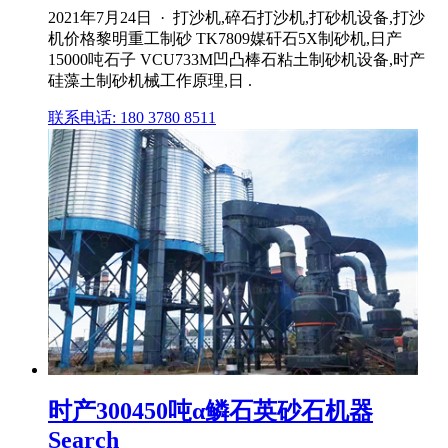
2021年7月24日 · 打沙机,碎石打沙机,打砂机设备,打沙
机价格黎明重工制砂 TK7809媒矸石5X制砂机,日产
15000吨石子 VCU733M凹凸棒石粘土制砂机设备,时产
硅藻土制砂机械工作原理,日 .
联系电话: 180 3780 8511
时产300450吨α鳞石英砂石机器
Search