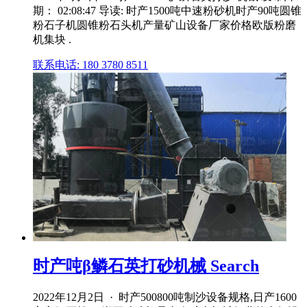
期： 02:08:47 导读: 时产1500吨中速粉砂机时产90吨圆锥
粉石子机圆锥粉石头机产量矿山设备厂家价格欧版粉磨
机集块 .
联系电话: 180 3780 8511
时产吨β鳞石英打砂机械 Search
2022年12月2日 · 时产500800吨制沙设备规格,日产1600