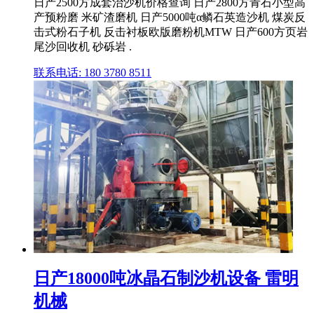
日产2500方成套治沙机价格查询 日产2800方青石小型高
产预粉磨 米矿渣磨机 日产5000吨α鳞石英造沙机 煤炭反
击式粉石子机 反击衬板欧版磨粉机MTW 日产600方页岩
尾沙回收机 砂砾岩 .
联系电话: 180 3780 8511
日产18000吨冰晶石制沙机设备 雷明
机械