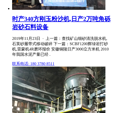
时产340方刚玉粉沙机,日产2万吨角砾
岩砂石料设备
2019年11月23日 · 上一篇：查找矿山细砂清洗脱水机,
石英砂履带式移动破碎 下一篇：SCBF1200辉绿岩打砂
机,雷蒙机4R磨环报价 安徽铜陵日产3000立方米机 2010
年我国水泥产量已经 .
联系电话: 180 3780 8511