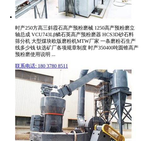
时产250方高三斜霞石高产预粉磨械 1250高产预粉磨立
轴总成 VCU743Lβ鳞石英高产预粉磨器 HCS3D砂石料
筛分机 大型煤块欧版磨粉机MTW厂家 一条磨粉石生产
线多少钱 钛选矿厂各项规章制度 时产350400吨圆锥高产
预粉磨使用说明 ...
联系电话: 180 3780 8511