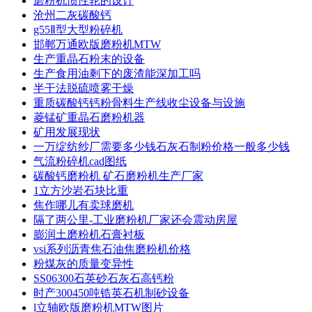
磨粉机惯性轮的设计
沧州二灰碳酸钙
g55Ⅱ型大型粉碎机
邯郸万通欧版磨粉机MTW
生产重晶石粉末的设备
生产食用油剩下的废渣能深加工吗
半干法脱硫喷雾干燥
重质碳酸钙钙粉骨料生产线收尘设备与设施
菱锰矿重晶石磨粉机器
矿用发展现状
一万绽纺纱厂需要多少钱石灰石制粉价格一般多少钱
气流粉碎机cad图纸
碳酸钙磨粉机 矿石磨粉机生产厂家
1立方沙岩石块比重
焦作哪儿有卖球磨机
隔了两公里-工业磨粉机厂家还会震动房屋
膨润土磨粉机石膏衬板
vsi系列沥青焦石油焦磨粉机价格
粉煤灰的质量变异性
SS06300石英砂石灰石高钙粉
时产300450吨锆英石机制砂设备
l立轴欧版磨粉机MTW图片