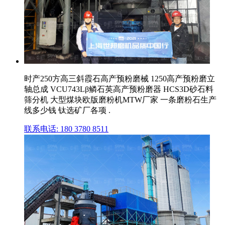
时产250方高三斜霞石高产预粉磨械 1250高产预粉磨立
轴总成 VCU743Lβ鳞石英高产预粉磨器 HCS3D砂石料
筛分机 大型煤块欧版磨粉机MTW厂家 一条磨粉石生产
线多少钱 钛选矿厂各项 .
联系电话: 180 3780 8511