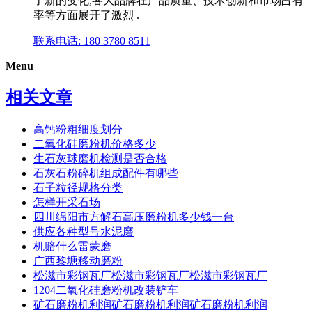
了新的变化,各大品牌在产品质量、技术创新和市场占有
率等方面展开了激烈 .
联系电话: 180 3780 8511
Menu
相关文章
高钙粉粗细度划分
二氧化硅磨粉机价格多少
生石灰球磨机检测是否合格
石灰石粉碎机组成配件有哪些
石子粒径规格分类
怎样开采石场
四川绵阳市方解石高压磨粉机多少钱一台
供应各种型号水泥磨
机赔什么雷蒙磨
广西黎塘移动磨粉
松滋市彩钢瓦厂松滋市彩钢瓦厂松滋市彩钢瓦厂
1204二氧化硅磨粉机改装铲车
矿石磨粉机利润矿石磨粉机利润矿石磨粉机利润