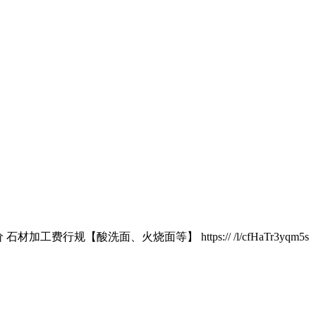
工费行规【酸洗面、火烧面等】 https:// /l/cfHaTr3yqm5s