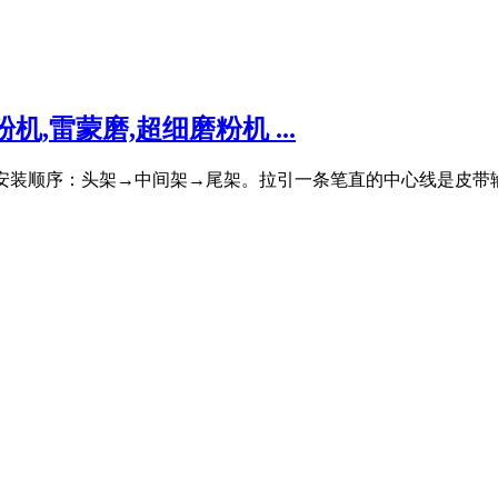
,雷蒙磨,超细磨粉机 ...
输送机机架的安装顺序：头架→中间架→尾架。拉引一条笔直的中心线