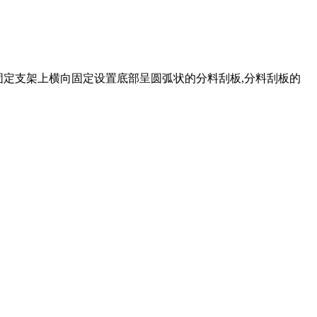
架,固定支架上横向固定设置底部呈圆弧状的分料刮板,分料刮板的