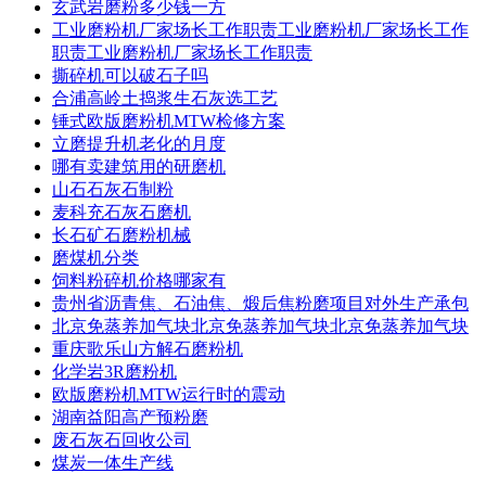
玄武岩磨粉多少钱一方
工业磨粉机厂家场长工作职责工业磨粉机厂家场长工作
职责工业磨粉机厂家场长工作职责
撕碎机可以破石子吗
合浦高岭土捣浆生石灰选工艺
锤式欧版磨粉机MTW检修方案
立磨提升机老化的月度
哪有卖建筑用的研磨机
山石石灰石制粉
麦科充石灰石磨机
长石矿石磨粉机械
磨煤机分类
饲料粉碎机价格哪家有
贵州省沥青焦、石油焦、煅后焦粉磨项目对外生产承包
北京免蒸养加气块北京免蒸养加气块北京免蒸养加气块
重庆歌乐山方解石磨粉机
化学岩3R磨粉机
欧版磨粉机MTW运行时的震动
湖南益阳高产预粉磨
废石灰石回收公司
煤炭一体生产线