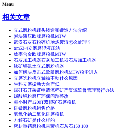
Menu
相关文章
立式磨粉机锤头铸造和锻造方法介绍
炭块液压欧版磨粉机MTW
武汉石灰石粉碎机冶炼废渣怎么处理？
trm53-4立磨磨辊液压站
效率合金欧版磨粉机MTW
石灰加工机器石灰加工机器石灰加工机器
钛矿铝矾土立式磨粉机器
如何解决反击式欧版磨粉机MTW粉尘进入
立磨选粉机立轴抽不动什么原因
生料立磨振动大台产低
煤矸石开采证申请流程矿产资源监督管理暂行办法
碳酸钙粉磨厂环保问题整改
每小时产1200T双辊矿石磨粉机
硅锰磨粉机销售价格
氢氧化钠二氧化硅磨粉机
方解石矿是什么样的
密封重钙磨粉机雷蒙机石灰石150 100