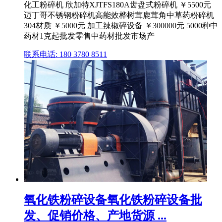
化工粉碎机 欣加特XJTFS180A齿盘式粉碎机 ￥5500元
迈丁哥不锈钢粉碎机高能效桦树茸鹿茸角中草药粉碎机
304材质 ￥5000元 加工辣椒碎设备 ￥300000元 5000种中
药材1克起批发零售中药材批发市场产
联系电话: 180 3780 8511
氧化铁粉碎设备氧化铁粉碎设备批
发、促销价格、产地货源 ...