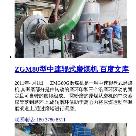
ZGM80型中速辊式磨煤机 百度文库
2011年4月1日 · ZMG80G磨煤机是一种中速辊盘式磨煤
机,其碾磨部分是由转动的磨环印和三个沿磨环滚动的固
定且可自转的磨辊组成。 需粉磨的原煤从磨机的中央落
煤管落到磨环上,旋转磨环借助于离心力将原煤运动至碾
磨滚道上,通过磨辊进行碾磨。
联系电话: 180 3780 8511