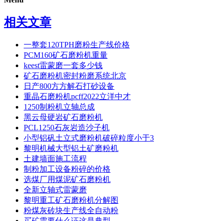
相关文章
一整套120TPH磨粉生产线价格
PCM160矿石磨粉机重量
keest雷蒙磨一套多少钱
矿石磨粉机密封粉磨系统北京
日产800方方解石打砂设备
重晶石磨粉机pcff2022立洋中才
1250制粉机立轴总成
黑云母硬岩矿石磨粉机
PCL1250石灰岩造沙子机
小型铝矾土立式磨粉机破碎粒度小于3
黎明机械大型铝土矿磨粉机
土建墙面施工流程
制粉加工设备粉碎的价格
选煤厂用煤泥矿石磨粉机
全新立轴式雷蒙磨
黎明重工矿石磨粉机分解图
粉煤灰砖块生产线全自动粉
买矿需要什么证这是典型