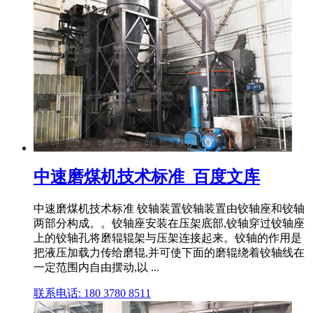
中速磨煤机技术标准_百度文库
中速磨煤机技术标准 铰轴装置铰轴装置由铰轴座和铰轴
两部分构成。。铰轴座安装在压架底部,铰轴穿过铰轴座
上的铰轴孔将磨辊辊架与压架连接起来。铰轴的作用是
把液压加载力传给磨辊,并可使下面的磨辊绕着铰轴线在
一定范围内自由摆动,以 ...
联系电话: 180 3780 8511