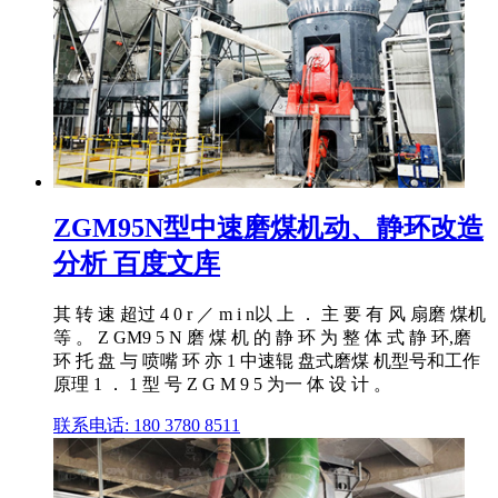
ZGM95N型中速磨煤机动、静环改造
分析 百度文库
其 转 速 超过 4 0 r ／ m i n以 上 ． 主 要 有 风 扇磨 煤机
等 。 Z GM9 5 N 磨 煤 机 的 静 环 为 整 体 式 静 环,磨
环 托 盘 与 喷嘴 环 亦 1 中速辊 盘式磨煤 机型号和工作
原理 1 ． 1 型 号 Z G M 9 5 为一 体 设 计 。
联系电话: 180 3780 8511