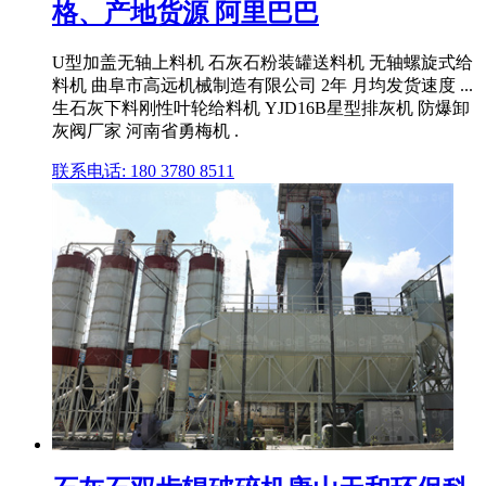
格、产地货源 阿里巴巴
U型加盖无轴上料机 石灰石粉装罐送料机 无轴螺旋式给
料机 曲阜市高远机械制造有限公司 2年 月均发货速度 ...
生石灰下料刚性叶轮给料机 YJD16B星型排灰机 防爆卸
灰阀厂家 河南省勇梅机 .
联系电话: 180 3780 8511