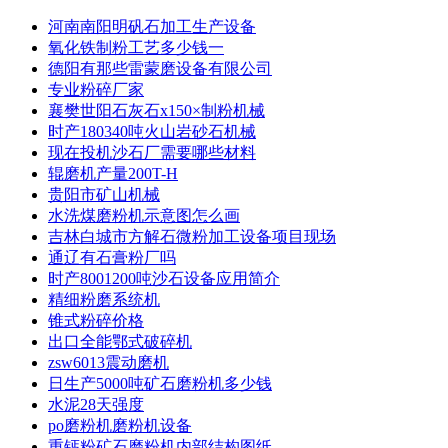
河南南阳明矾石加工生产设备
氧化铁制粉工艺多少钱一
德阳有那些雷蒙磨设备有限公司
专业粉碎厂家
襄樊世阳石灰石x150×制粉机械
时产180340吨火山岩砂石机械
现在投机沙石厂需要哪些材料
辊磨机产量200T-H
贵阳市矿山机械
水洗煤磨粉机示意图怎么画
吉林白城市方解石微粉加工设备项目现场
通辽有石膏粉厂吗
时产8001200吨沙石设备应用简介
精细粉磨系统机
锥式粉碎价格
出口全能鄂式破碎机
zsw6013震动磨机
日生产5000吨矿石磨粉机多少钱
水泥28天强度
po磨粉机磨粉机设备
重钙粉矿石磨粉机内部结构图纸