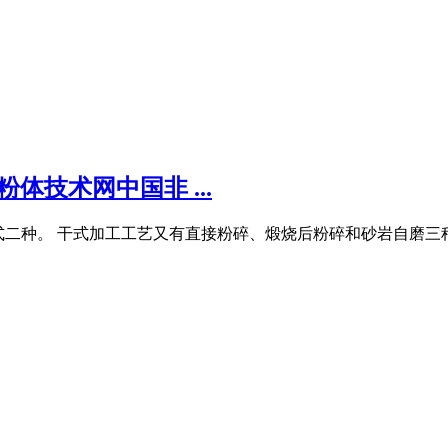
体技术网中国非 ...
和湿式二种。 干式加工工艺又有直接粉碎、煅烧后粉碎和砂岩自磨