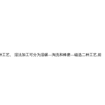
三种工艺。 湿法加工可分为湿碾—淘洗和棒磨—磁选二种工艺,前