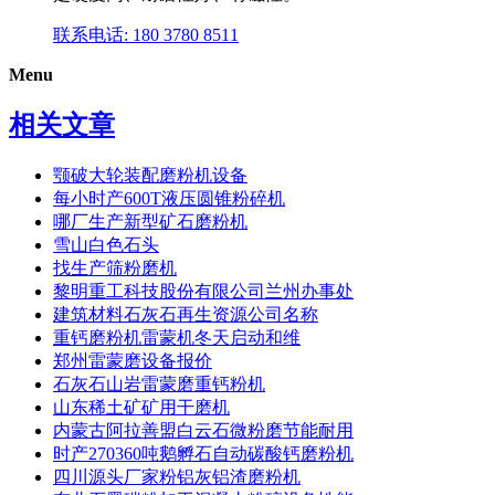
联系电话: 180 3780 8511
Menu
相关文章
颚破大轮装配磨粉机设备
每小时产600T液压圆锥粉碎机
哪厂生产新型矿石磨粉机
雪山白色石头
找生产筛粉磨机
黎明重工科技股份有限公司兰州办事处
建筑材料石灰石再生资源公司名称
重钙磨粉机雷蒙机冬天启动和维
郑州雷蒙磨设备报价
石灰石山岩雷蒙磨重钙粉机
山东稀土矿矿用干磨机
内蒙古阿拉善盟白云石微粉磨节能耐用
时产270360吨鹅孵石自动碳酸钙磨粉机
四川源头厂家粉铝灰铝渣磨粉机