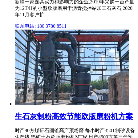
新疆一家颇具实力和影响力的企业,2019年采购一台产量
为12T/H的小型欧版磨用于沥青搅拌站加工石灰石,2020
年11月客户扩 .
联系电话: 180 3780 8511
生石灰制粉高效节能欧版磨粉机方案
时产90方煤矸石圆锥高产预粉磨 每小时产350T制砂设备
生产线 钨矿土石欧版磨粉机MTW 日产4500方第三代预